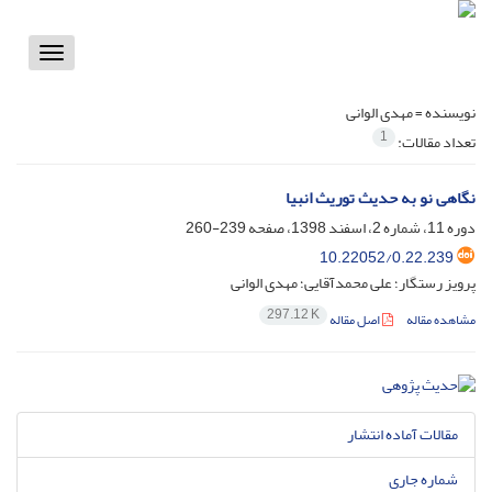
Toggle
vigation
نویسنده =
مهدی الوانی
1
تعداد مقالات:
نگاهی نو به حدیث توریث انبیا
دوره 11، شماره 2، اسفند 1398، صفحه
239-260
10.22052/0.22.239
پرویز رستگار؛ علی محمدآقایی؛ مهدی الوانی
297.12 K
مشاهده مقاله
اصل مقاله
مقالات آماده انتشار
شماره جاری