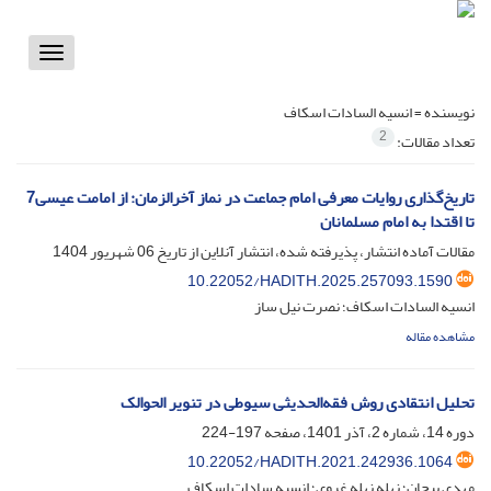
Toggle
vigation
نویسنده =
انسیه السادات اسکاف
2
تعداد مقالات:
تاریخ‌گذاری روایات معرفی امام جماعت در نماز آخرالزمان: از امامت عیسی7
تا اقتدا به امام مسلمانان
مقالات آماده انتشار، پذیرفته شده، انتشار آنلاین از تاریخ
06 شهریور 1404
10.22052/HADITH.2025.257093.1590
انسیه السادات اسکاف؛ نصرت نیل ساز
مشاهده مقاله
تحلیل انتقادی روش فقه‌الحدیثی سیوطی در تنویر الحوالک
دوره 14، شماره 2، آذر 1401، صفحه
197-224
10.22052/HADITH.2021.242936.1064
مهدی پیچان؛ نهله نهله غروی؛ انسیه سادات اسکاف