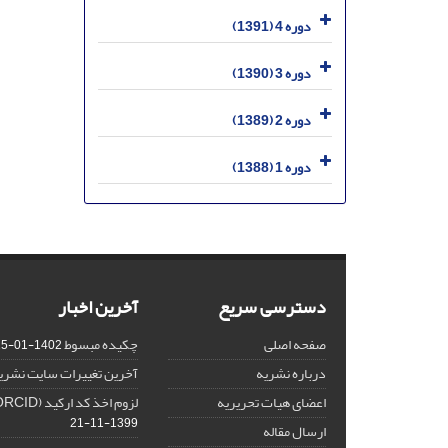
دوره 4 (1391)
دوره 3 (1390)
دوره 2 (1389)
دوره 1 (1388)
دسترسی سریع
آخرین اخبار
صفحه اصلی
چکیده مبسوط
1402-01-15
درباره نشریه
آخرین تغییرات سایت نشری
اعضای هیات تحریریه
لزوم اخذ کد ارکید (ORCID) برای هر نویسنده
1399-11-21
ارسال مقاله