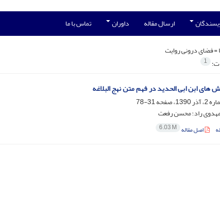
ویسندگان
ارسال مقاله
داوران
تماس با ما
 =
فضای درونی روایت
1
ات:
 های ابن ابی الحدید در فهم متن نهج البلاغه
31-78
هدوی راد؛ محسن رفعت
6.03 M
ه
اصل مقاله