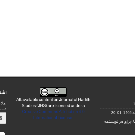
اشت
All available content on Journal of Hadith
برای
Studies (JHS) are licensed under a
مشت
Creative Commons Attribution 4.0
ه
1405-01-20
International License
.