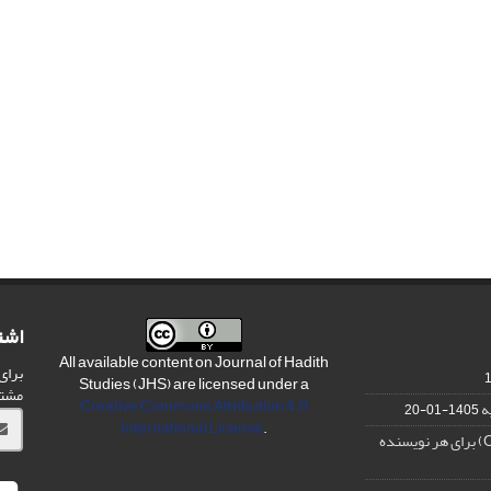
اشت
All available content on Journal of Hadith
برای
Studies (JHS) are licensed under a
مشت
Creative Commons Attribution 4.0
ه
1405-01-20
International License
.