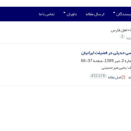
ویسندگان
ارسال مقاله
داوران
تماس با ما
 =
اهل فارس
1
ات:
سی حدیثی در فضیلت ایرانیان
37-66
ف؛ یحیی میرحسینی
472.17 K
ه
اصل مقاله