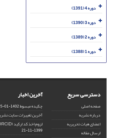
دوره 4 (1391)
دوره 3 (1390)
دوره 2 (1389)
دوره 1 (1388)
دسترسی سریع
آخرین اخبار
صفحه اصلی
چکیده مبسوط
1402-01-15
درباره نشریه
آخرین تغییرات سایت نشری
اعضای هیات تحریریه
لزوم اخذ کد ارکید (ORCID) برای هر نویسنده
1399-11-21
ارسال مقاله