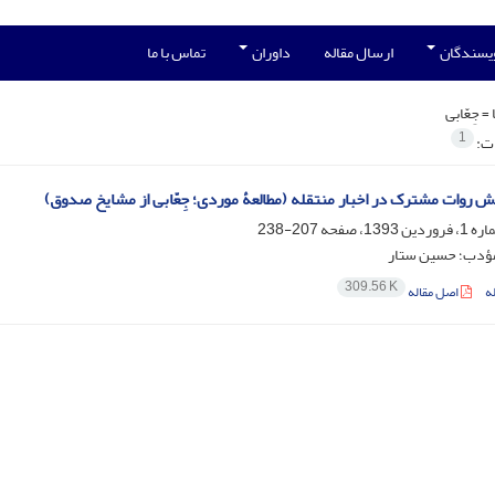
ویسندگان
ارسال مقاله
داوران
تماس با ما
 =
جِعّابی
1
ات:
 روات مشترک در اخبار منتقله (مطالعۀ موردی؛ جِعّابی از مشایخ صدوق)
207-238
ؤدب؛ حسین ستار
309.56 K
ه
اصل مقاله