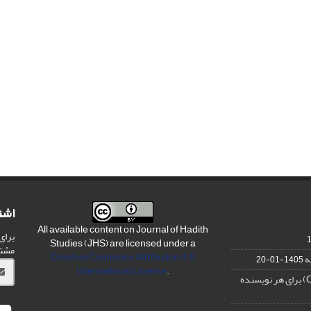
اشت
All available content on Journal of Hadith
برای
Studies (JHS) are licensed under a
مشت
Creative Commons Attribution 4.0
ه
1405-01-20
International License
.