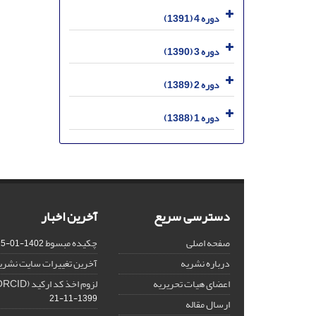
دوره 4 (1391)
دوره 3 (1390)
دوره 2 (1389)
دوره 1 (1388)
دسترسی سریع
آخرین اخبار
صفحه اصلی
چکیده مبسوط
1402-01-15
درباره نشریه
آخرین تغییرات سایت نشری
اعضای هیات تحریریه
لزوم اخذ کد ارکید (ORCID) برای هر نویسنده
1399-11-21
ارسال مقاله