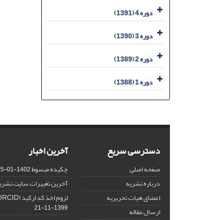
دوره 4 (1391)
دوره 3 (1390)
دوره 2 (1389)
دوره 1 (1388)
دسترسی سریع
آخرین اخبار
صفحه اصلی
چکیده مبسوط
1402-01-15
درباره نشریه
آخرین تغییرات سایت نشری
اعضای هیات تحریریه
لزوم اخذ کد ارکید (ORCID) برای هر نویسنده
1399-11-21
ارسال مقاله