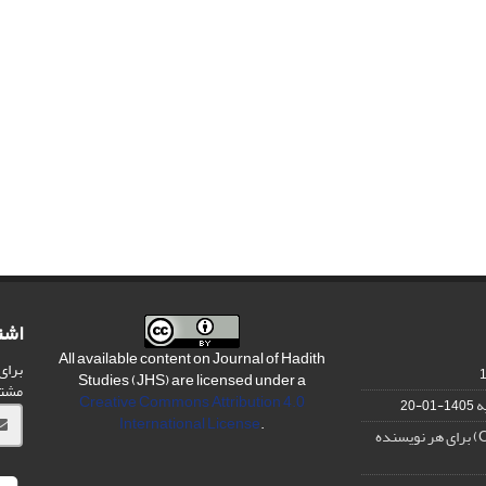
اشت
All available content on Journal of Hadith
برای
Studies (JHS) are licensed under a
مشت
Creative Commons Attribution 4.0
ه
1405-01-20
International License
.