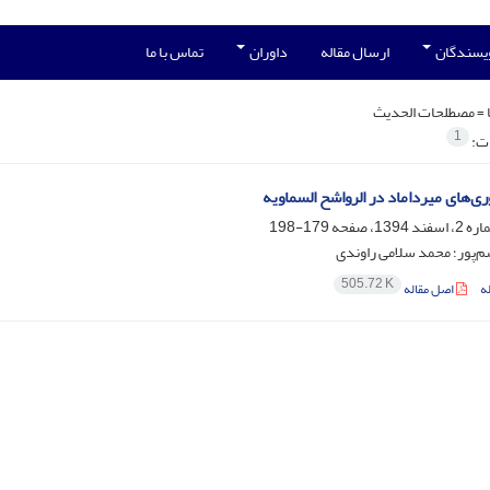
ویسندگان
ارسال مقاله
داوران
تماس با ما
 =
مصطلحات الحدیث
1
ات:
ری‌های میرداماد در الرواشح السماویه
179-198
‌پور؛ محمد سلامی راوندی
505.72 K
ه
اصل مقاله