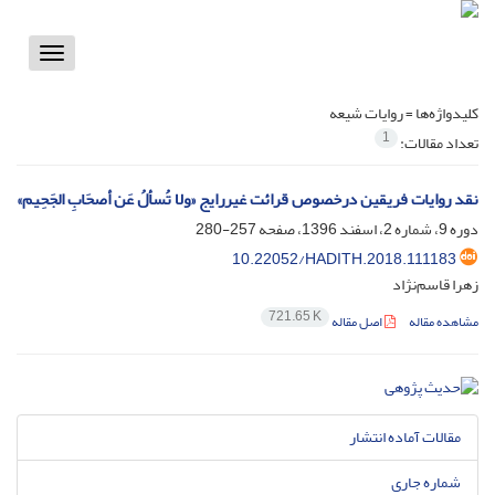
Toggle
vigation
کلیدواژه‌ها =
روایات شیعه
1
تعداد مقالات:
نقد روایات فریقین درخصوص قرائت غیررایج «ولا تُسألُ عَن أصحَابِ الجَحِیم»
دوره 9، شماره 2، اسفند 1396، صفحه
257-280
10.22052/HADITH.2018.111183
زهرا قاسم‌نژاد
721.65 K
مشاهده مقاله
اصل مقاله
مقالات آماده انتشار
شماره جاری