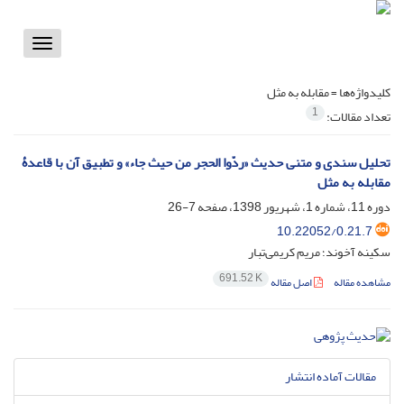
Toggle
vigation
کلیدواژه‌ها =
مقابله به مثل
1
تعداد مقالات:
تحلیل سندی و متنی حدیث «ردّوا الحجر من حیث جاء» و تطبیق آن با قاعدۀ
مقابله به مثل
دوره 11، شماره 1، شهریور 1398، صفحه
7-26
10.22052/0.21.7
سکینه آخوند؛ مریم کریمی‌تبار
691.52 K
مشاهده مقاله
اصل مقاله
مقالات آماده انتشار