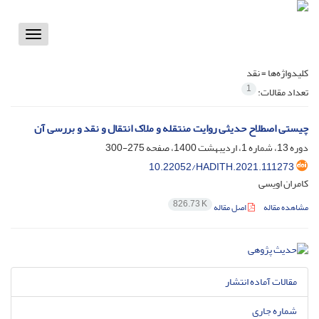
Toggle
vigation
کلیدواژه‌ها =
نقد
1
تعداد مقالات:
چیستی اصطلاح حدیثی روایت منتقله و ملاک انتقال و نقد و بررسی آن
دوره 13، شماره 1، اردیبهشت 1400، صفحه
275-300
10.22052/HADITH.2021.111273
کامران اویسی
826.73 K
مشاهده مقاله
اصل مقاله
مقالات آماده انتشار
شماره جاری