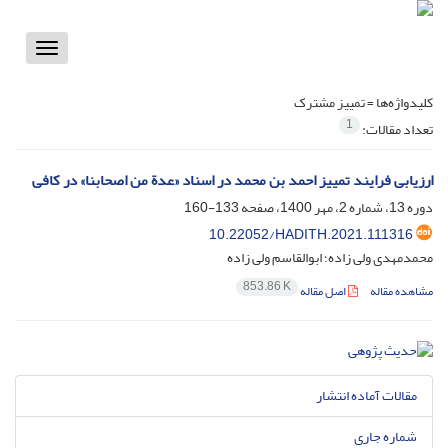
Toggle
vigation
کلیدواژه‌ها =
تمییز مشترک
1
تعداد مقالات:
ارزیابی فرایند تمییز احمد بن محمد در اسناد «عدة من اصحابنا» در کافی
دوره 13، شماره 2، مهر 1400، صفحه
133-160
10.22052/HADITH.2021.111316
محمدمهدی ولی زاده؛ ابوالقاسم ولی زاده
853.86 K
مشاهده مقاله
اصل مقاله
مقالات آماده انتشار
شماره جاری