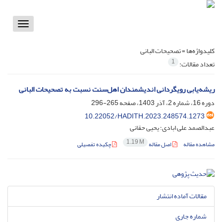
Toggle
vigation
کلیدواژه‌ها =
تصحیحات البانی
1
تعداد مقالات:
ریشه‌یابی رویگردانی اندیشمندان اهل‌سنت نسبت به تصحیحات البانی
دوره 16، شماره 2، آذر 1403، صفحه
265-296
10.22052/HADITH.2023.248574.1273
عبدالصمد علی ابادی؛ یحیی حقانی
1.19 M
مشاهده مقاله
اصل مقاله
چکیده تفصیلی
مقالات آماده انتشار
شماره جاری