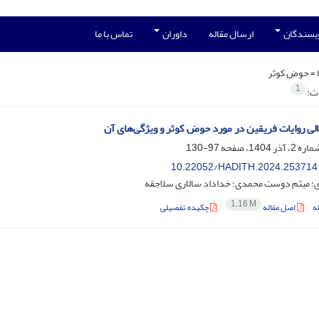
ویسندگان
ارسال مقاله
داوران
تماس با ما
 =
حوض کوثر
1
ات:
لی روایات فریقین در مورد حوض کوثر و ویژگی‌های آن
97-130
10.22052/HADITH.2024.253714
ی؛ میثم دوست محمدی؛ خداداد سالاری سلاجقه
1.16 M
ه
اصل مقاله
چکیده تفصیلی