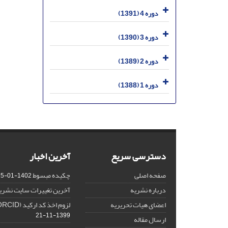
دوره 4 (1391)
دوره 3 (1390)
دوره 2 (1389)
دوره 1 (1388)
دسترسی سریع
آخرین اخبار
صفحه اصلی
چکیده مبسوط
1402-01-15
درباره نشریه
آخرین تغییرات سایت نشری
اعضای هیات تحریریه
لزوم اخذ کد ارکید (ORCID) برای هر نویسنده
1399-11-21
ارسال مقاله