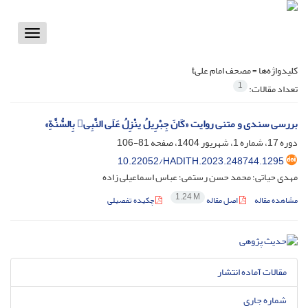
Toggle
vigation
کلیدواژه‌ها =
مصحف امام علیt
1
تعداد مقالات:
بررسی سندی و متنی روایت «کَانَ جِبْرِیلُ ینْزِلُ عَلَى النَّبِی بِالسُّنَّةِ»
دوره 17، شماره 1، شهریور 1404، صفحه
81-106
10.22052/HADITH.2023.248744.1295
مهدی حیاتی؛ محمد حسن رستمی؛ عباس اسماعیلی زاده
1.24 M
مشاهده مقاله
اصل مقاله
چکیده تفصیلی
مقالات آماده انتشار
شماره جاری