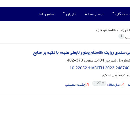
ویسندگان
ارسال مقاله
داوران
تماس با ما
 =
روایت «الاسلام یعلو»
1
ات:
 سندی روایت «الاسلام یعلو و لایعلی علیه» با تکیه بر منابع
373-402
10.22052/HADITH.2023.248740
نیا؛ رضا بنی اسدی
1.27 M
ه
اصل مقاله
چکیده تفصیلی