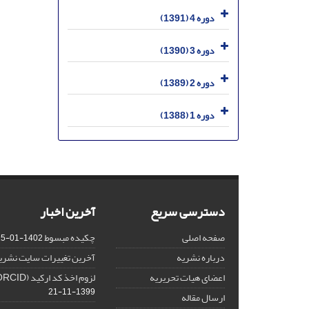
دوره 4 (1391)
دوره 3 (1390)
دوره 2 (1389)
دوره 1 (1388)
دسترسی سریع
آخرین اخبار
صفحه اصلی
چکیده مبسوط
1402-01-15
درباره نشریه
آخرین تغییرات سایت نشری
اعضای هیات تحریریه
لزوم اخذ کد ارکید (ORCID) برای هر نویسنده
1399-11-21
ارسال مقاله