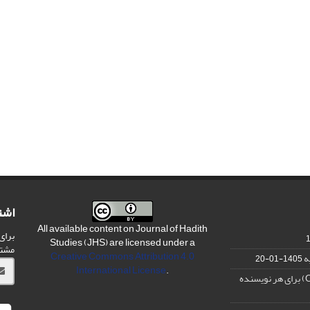
اشت
All available content on Journal of Hadith
برای
Studies (JHS) are licensed under a
مشت
Creative Commons Attribution 4.0
ه
1405-01-20
International License
.