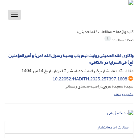
Toggle
vigation
کلیدواژه‌ها =
«مطالعات فقه‌الحدیثی »
1
تعداد مقالات:
واکاوی فقه الحدیثی روایت نهم باب وصیة رسول الله (ص) و أمیرالمؤمنین
(ع) فی السرایا در «الکافی»
مقالات آماده انتشار، پذیرفته شده، انتشار آنلاین از تاریخ
14 مهر 1404
10.22052/HADITH.2025.257397.1608
سیده سعیده غروی؛ راضیه محمدی رمضانی
مشاهده مقاله
مقالات آماده انتشار