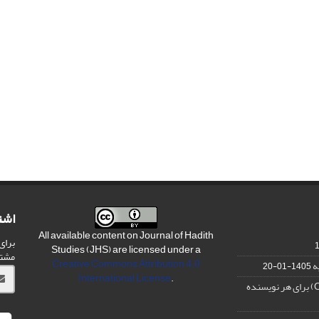
اشت
All available content on Journal of Hadith
برای
Studies (JHS) are licensed under a
مشت
Creative Commons Attribution 4.0
ه
1405-01-20
International License
.