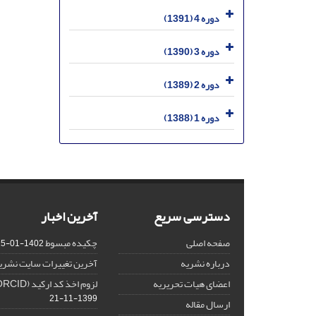
دوره 4 (1391)
دوره 3 (1390)
دوره 2 (1389)
دوره 1 (1388)
دسترسی سریع
آخرین اخبار
صفحه اصلی
چکیده مبسوط
1402-01-15
درباره نشریه
آخرین تغییرات سایت نشری
اعضای هیات تحریریه
لزوم اخذ کد ارکید (ORCID) برای هر نویسنده
1399-11-21
ارسال مقاله