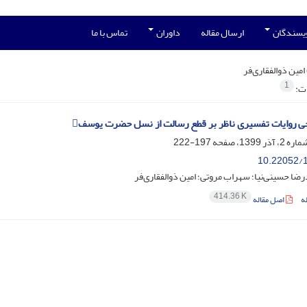
ویسندگان
ارسال مقاله
داوران
تماس با ما
امین ذوالفقاری‌فر
1
ات:
ی روایات تفسیری ناظر بر قطع رسالت از نسل حضرت یوسف
197-222
10.22052/1
ا حسینی‌نیا؛ سهراب مروتی؛ امین ذوالفقاری‌فر
414.36 K
ه
اصل مقاله