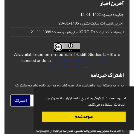
آخرین اخبار
چکیده مبسوط
1402-01-15
آخرین تغییرات سایت نشریه
1405-01-20
لزوم اخذ کد ارکید (ORCID) برای هر نویسنده
1399-11-21
All available content on Journal of Hadith Studies (JHS) are
licensed under a
Creative Commons Attribution 4.0
International License
.
اشتراک خبرنامه
برای دریافت اخبار و اطلاعیه های مهم نشریه در خبرنامه نشریه مشترک
شوید.
این وب سایت از کوکی ها برای اطمینان از ارائه بهترین
اشتراک
خدمات استفاده می کند.
متوجه شدم
© سامانه مدیریت نشریات علمی.
قدرت گرفته از
سیناوب