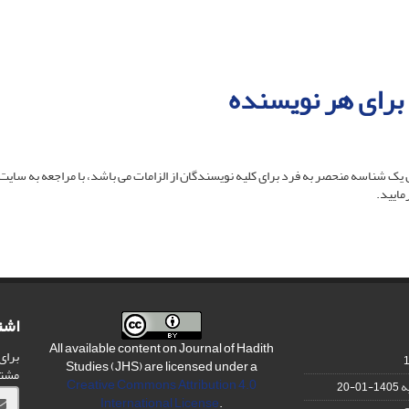
مایید.
اشت
All available content on Journal of Hadith
برای
Studies (JHS) are licensed under a
مشت
Creative Commons Attribution 4.0
ه
1405-01-20
International License
.