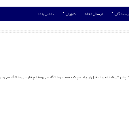
ویسندگان
ارسال مقاله
داوران
تماس با ما
ین 1402 ملزم هستند برای مقالات پذیرش شده خود ، قبل از چاپ، چکیده مبسوط انگلیسی و منابع فارسی به 