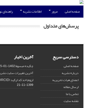
صفحه اصلی
مرور
اطلاعات نشریه
راهنمای ن
پرسش‌های متداول
دسترسی سریع
آخرین اخبار
صفحه اصلی
چکیده مبسوط
1402-01-15
درباره نشریه
آخرین تغییرات سایت نشری
اعضای هیات تحریریه
لزوم اخذ کد ارکید (ORCID) برای هر نویسنده
1399-11-21
ارسال مقاله
تماس با ما
نقشه سایت