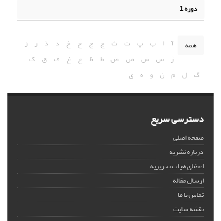
دوره 1
آ
ا
ب
پ
ت
ث
ج
چ
ح
خ
د
ذ
ر
ز
همه
ژ
س
ش
ص
ض
ط
ظ
ع
غ
ف
ق
ک
گ
ل
م
ن
و
ه
ی
دسترسی سریع
صفحه اصلی
درباره نشریه
اعضای هیات تحریریه
ارسال مقاله
تماس با ما
نقشه سایت