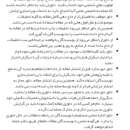
اولویت های شخصی خود اجتناب کنند. داوران باید به خاطر داشته باشند
که مجله به تخصص علمی آنها احتیاج دارد نه خدمات ویراستاری ایشان.
داور موظف به اطمینان از ارجاع دهی کامل مقاله به کلیه تحقیقات،
موضوعات و نقل قول هایی که در مقاله استفاده شده است می باشد.
همچنین از داور انتظار می رود تحقیقات چاپ شده مرتبط که در مقاله به
آنها ارجاع داده نشده است را به نویسندگان یادآوری کند.
از داوران انتظار می رود از نویسندگان بخواهند ترجیحاً فهرست تحقیقات
ارجاع داده شده، از منابع به روز و معتبر بین المللی باشند.
داور باید کلیه اطلاعات موجود در مقالات را محرمانه تلقی نموده و از
دراختیار دیگران قراردادن و بحث درباره جزئیات آن با دیگران احتراز
نماید.
داور حق ندارد قبل از انتشار مقاله، از داده ها یا مفاهیم جدید آن به نفع
یا علیه پژوهش های خود یادیگران یا برای انتقاد یا بی اعتبارسازی
نویسندگان استفاده کند. همچنین پس از انتشار مقاله، داور مجاز به
انتشار جزئیاتی فراتر از انچه توسط مجله چاپ شده است نمی باشد.
داور حق ندارد بجز با مجوز سردبیر مجله، داوری یک مقاله را به فرد
دیگری از جمله همکاران هیات علمی یا دانشجویان تحصیلات تکمیلی خود
بسپارد. نام هر کسی که در داوری مقاله کمک نموده باید در گزارش
داوری به سردبیر ذکر و در مدارک مجله ثبت گردد.
داور اجازه تماس مستقیم با نویسندگان در رابطه با مقالات در حال داوری
را ندارد. هرگونه تماس با نویسندگان مقالات فقط از طریق دفتر مجله
انجام خواهد گرفت.