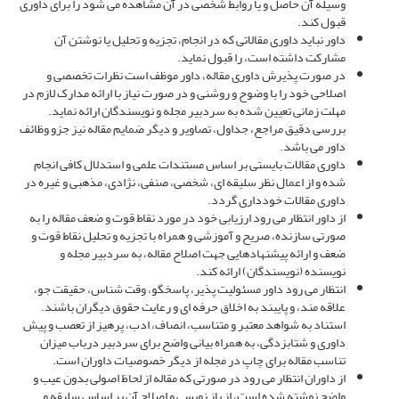
وسیله آن حاصل و یا روابط شخصی در آن مشاهده می شود را برای داوری
قبول کند.
داور نباید داوری مقالاتی که در انجام، تجزیه و تحلیل یا نوشتن آن
مشارکت داشته است، را قبول نماید.
در صورت پذیرش داوری مقاله، داور موظف است نظرات تخصصی و
اصلاحی خود را با وضوح و روشنی و در صورت نیاز با ارائه مدارک لازم در
مهلت زمانی تعیین شده به سردبیر مجله و نویسندگان ارائه نماید.
بررسی دقیق مراجع، جداول، تصاویر و دیگر ضمایم مقاله نیز جزو وظائف
داور می باشد.
داوری مقالات بایستی بر اساس مستندات علمی و استدلال کافی انجام
شده و از اعمال نظر سلیقه ای، شخصی، صنفی، نژادی، مذهبی و غیره در
داوری مقالات خودداری گردد.
از داور انتظار می رود ارزیابی خود در مورد نقاط قوت و ضعف مقاله را به
صورتی سازنده، صریح و آموزشی و همراه با تجزیه و تحلیل نقاط قوت و
ضعف و ارائه پیشنهادهایی جهت اصلاح مقاله، به سردبیر مجله و
نویسنده (نویسندگان) ارائه کند.
انتظار می رود داور مسئولیت پذیر، پاسخگو، وقت شناس، حقیقت جو،
علاقه مند، و پایبند به اخلاق حرفه ای و رعایت حقوق دیگران باشند.
استناد به شواهد معتبر و متناسب، انصاف، ادب، پرهیز از تعصب و پیش
داوری و شتابزدگی، به همراه بیانی واضح برای سردبیر درباب میزان
تناسب مقاله برای چاپ در مجله از دیگر خصوصیات داوران است.
از داوران انتظار می رود در صورتی که مقاله از لحاظ اصولی بدون عیب و
واضح نوشته شده است، از باز نویسی و اصلاح آن بر اساس سلیقه و