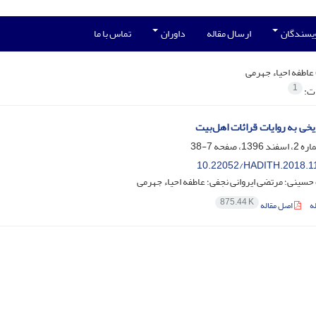
ویسندگان
ارسال مقاله
داوران
تماس با ما
عاطفه احیاء جهرمی
1
ات:
خی به روایات قرائات اهل‌بیت
7-38
10.22052/HADITH.2018.1
 حسینی؛ مرتضی ایروانی نجفی؛ عاطفه احیاء جهرمی
875.44 K
ه
اصل مقاله