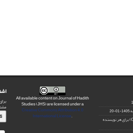
اشت
All available content on Journal of Hadith
برای
Studies (JHS) are licensed under a
مشت
Creative Commons Attribution 4.0
ه
1405-01-20
International License
.