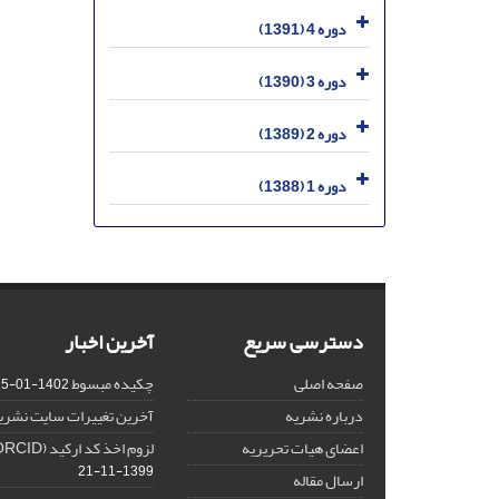
دوره 4 (1391)
دوره 3 (1390)
دوره 2 (1389)
دوره 1 (1388)
دسترسی سریع
آخرین اخبار
صفحه اصلی
چکیده مبسوط
1402-01-15
درباره نشریه
آخرین تغییرات سایت نشری
اعضای هیات تحریریه
لزوم اخذ کد ارکید (ORCID) برای هر نویسنده
1399-11-21
ارسال مقاله