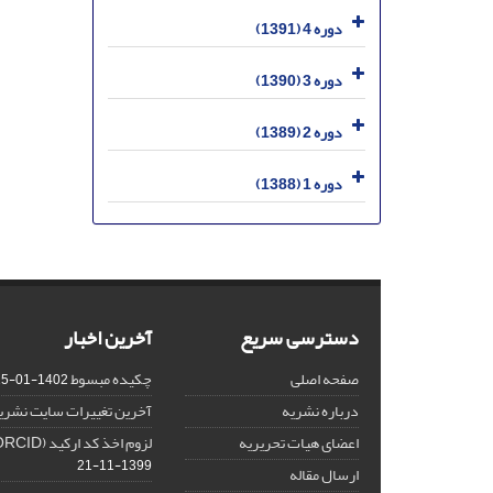
دوره 4 (1391)
دوره 3 (1390)
دوره 2 (1389)
دوره 1 (1388)
دسترسی سریع
آخرین اخبار
صفحه اصلی
چکیده مبسوط
1402-01-15
درباره نشریه
آخرین تغییرات سایت نشری
اعضای هیات تحریریه
لزوم اخذ کد ارکید (ORCID) برای هر نویسنده
1399-11-21
ارسال مقاله