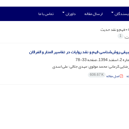
ویسندگان
ارسال مقاله
داوران
تماس با ما
 =
فهم و نقد حدیث
1
ات:
یقی روش‌شناسی فهم و نقد روایات در تفاسیر المنار و الفرقان
33-78
ایی کرمانی؛ محمد مولوی؛ مهدی جلالی؛ علی اسدی
606.67 K
ه
اصل مقاله