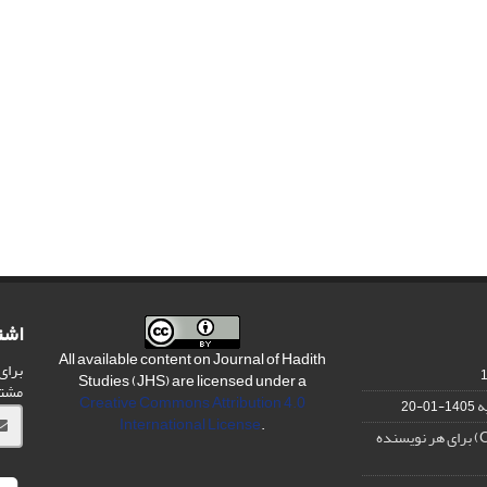
اشت
All available content on Journal of Hadith
برای
Studies (JHS) are licensed under a
مشت
Creative Commons Attribution 4.0
ه
1405-01-20
International License
.