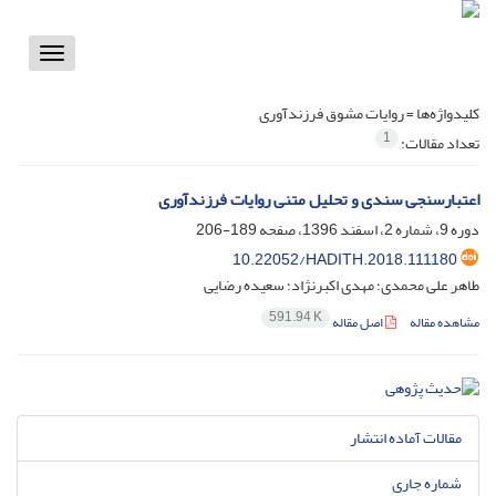
Toggle
vigation
کلیدواژه‌ها =
روایات مشوق فرزندآوری
1
تعداد مقالات:
اعتبارسنجی سندی و تحلیل متنی روایات فرزندآوری
دوره 9، شماره 2، اسفند 1396، صفحه
189-206
10.22052/HADITH.2018.111180
طاهر علی محمدی؛ مهدی اکبرنژاد؛ سعیده رضایی
591.94 K
مشاهده مقاله
اصل مقاله
مقالات آماده انتشار
شماره جاری