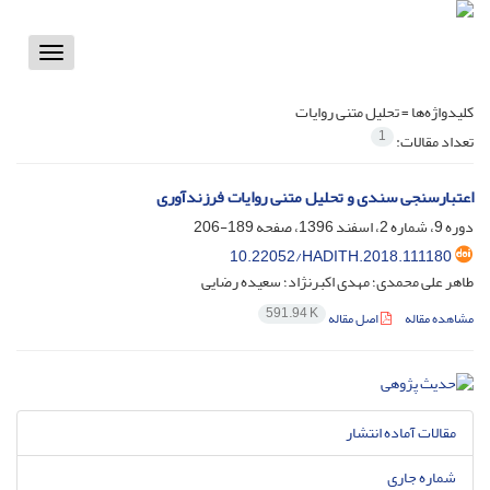
Toggle
vigation
کلیدواژه‌ها =
تحلیل متنی روایات
1
تعداد مقالات:
اعتبارسنجی سندی و تحلیل متنی روایات فرزندآوری
دوره 9، شماره 2، اسفند 1396، صفحه
189-206
10.22052/HADITH.2018.111180
طاهر علی محمدی؛ مهدی اکبرنژاد؛ سعیده رضایی
591.94 K
مشاهده مقاله
اصل مقاله
مقالات آماده انتشار
شماره جاری