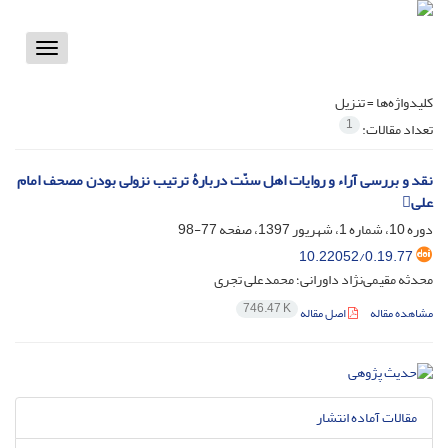
Toggle
vigation
کلیدواژه‌ها =
تنزیل
1
تعداد مقالات:
نقد و بررسی آراء و روایات اهل سنّت دربارۀ ترتیب نزولی بودن مصحف امام
علی
دوره 10، شماره 1، شهریور 1397، صفحه
77-98
10.22052/0.19.77
محدثه مقیمی‌نژاد داورانی؛ محمدعلی تجری
746.47 K
مشاهده مقاله
اصل مقاله
مقالات آماده انتشار