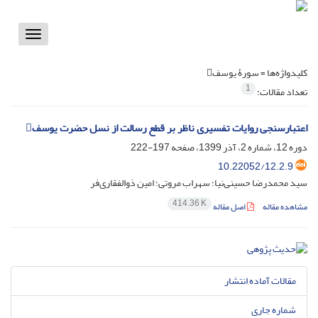
Toggle
vigation
کلیدواژه‌ها =
سورۀ یوسف
1
تعداد مقالات:
اعتبارسنجی روایات تفسیری ناظر بر قطع رسالت از نسل حضرت یوسف
دوره 12، شماره 2، آذر 1399، صفحه
197-222
10.22052/12.2.9
سید محمدرضا حسینی‌نیا؛ سهراب مروتی؛ امین ذوالفقاری‌فر
414.36 K
مشاهده مقاله
اصل مقاله
مقالات آماده انتشار
شماره جاری