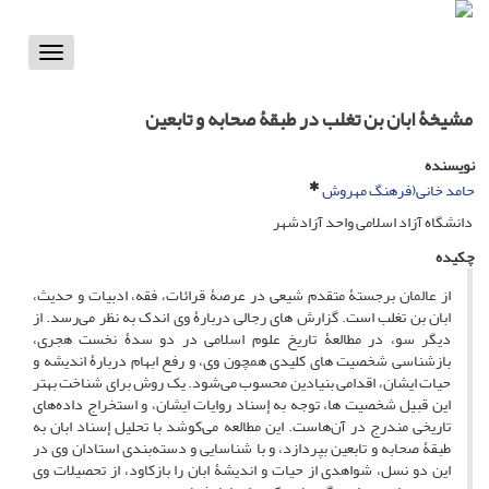
Toggle
vigation
مشیخۀ ابان بن تغلب در طبقۀ صحابه و تابعین
نویسنده
حامد خانی(فرهنگ مهروش
دانشگاه آزاد اسلامی واحد آزادشهر
چکیده
از عالمان برجستۀ متقدم شیعی در عرصۀ قرائات، فقه، ادبیات و حدیث،
ابان بن تغلب است. گزارش های رجالی دربارۀ وی اندک به نظر می‌رسد. از
دیگر سو، در مطالعۀ تاریخ علوم اسلامی در دو سدۀ نخست هجری،
بازشناسی شخصیت های کلیدی همچون وی، و رفع ابهام دربارۀ اندیشه و
حیات ایشان، اقدامی بنیادین محسوب می‌شود. یک روش برای شناخت بهتر
این قبیل شخصیت ها، توجه به إسناد روایات ایشان، و استخراج داده‌های
تاریخی مندرج در آن‌هاست. این مطالعه می‌کوشد با تحلیل إسناد ابان به
طبقۀ صحابه و تابعین بپردازد، و با شناسایی و دسته‌بندی استادان وی در
این دو نسل، شواهدی از حیات و اندیشۀ ابان را بازکاود، از تحصیلات وی