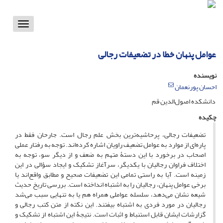
Toggle
vigation
عوامل پنهان خطا در تضعیفات رجالی
نویسنده
احسان پورنعمان
دانشکده اصول‌الدین قم
چکیده
تضعیفات رجالی، پرحاشیه‌ترین بخش علم رجال است. جارحان فقط در
پاره‌ای از موارد به عوامل تضعیف راویان اشاره کرده‌اند. توجه به رفتار عملی
اصحاب در برخورد با این دستۀ متهم به ضعف و از دیگر سو، توجه به
اختلاف فراوان رجالیان با یکدیگر، سرآغاز تشکیک و ایجاد سؤالی در این
زمینه است. آیا به راستی تمامی این تضعیفات صحیح و مطابق واقع‌اند یا
برخی عوامل پنهان، رجالیان را به اشتباه انداخته است. بررسی تاریخ حدیث
شیعه نشان می‌دهد، سلسله عواملی همراه هم یا به تنهایی سبب می‌شد
رجالیان در مورد فردی به اشتباه بیفتند. این نکته از متن کتب رجالی و
گزارشات ایشان قابل استنباط و اثبات است. نتیجۀ این اشتباه از تشکیک و