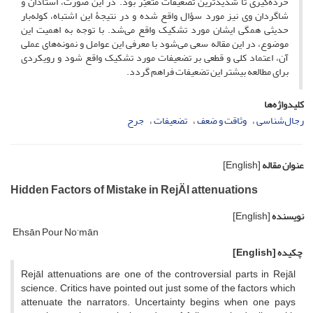
خرده‌گیری تا شدیدترین تضعیفات متغیّر بود. در این صورت، استادان و
شاگردان وی نیز مورد سؤال واقع شده و در نتیجۀ این اشتباه، کوله‌بار
حدیثی همگی ایشان مورد تشکیک واقع می‌شد. با توجه به اهمیت این
موضوع، در این مقاله سعی می‌شود با معرفی این عوامل و نمونه‌های عملی
آن، اعتماد کلی و قطعی بر تضعیفات مورد تشکیک واقع شود و رویکردی
برای مطالعه بیشتر این تضعیفات فراهم گردد.
کلیدواژه‌ها
رجال‌شناسی
وثاقت و ضعف
تضعیفات
جرح
عنوان مقاله
[English]
Hidden Factors of Mistake in RejÄl attenuations
نویسنده
[English]
Ehsān Pour No’mān
چکیده
[English]
Rejāl attenuations are one of the controversial parts in Rejāl
science. Critics have pointed out just some of the factors which
attenuate the narrators. Uncertainty begins when one pays