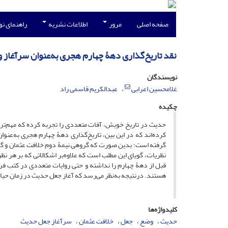
صفحه اصلی
مرور
اطلاعات نشریه
راهنمای ن
نقد تاریخ‌گذاری دهۀ چهارم هجری به‌عنوان سرآغاز
نویسندگان
غلامحسین اعرابی
عبدالکریم قاسمی راد
چکیده
حدیث در تاریخ خویش، آفات متعددی را تجربه کرده که مهم‌تری
کرده‌اند که در این بین، تاریخ‌گذاری دهۀ چهارم هجری به‌عن
نظریات، گویای این مطلب است که علاوه‌بر اشکالاتی که بر هر ن
هستند. درنتیجه به‌نظر می‌رسد که آغاز جعل حدیث در زمان حیات پیامبر2 اتفاق افتاده است؛ هرچند که ظهور و بروز این پدیده، متأخر 
کلیدواژه‌ها
حدیث
وضع
جعل
خلافت عثمان
سرآغاز جعل حدیث