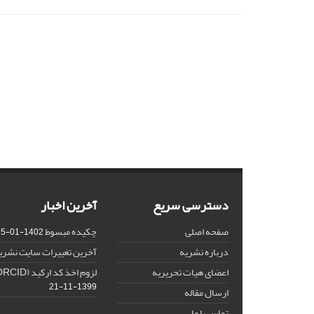
دسترسی سریع
آخرین اخبار
صفحه اصلی
چکیده مبسوط
1402-01-15
درباره نشریه
آخرین تغییرات سایت نشری
اعضای هیات تحریریه
لزوم اخذ کد ارکید (ORCID) برای هر نویسنده
1399-11-21
ارسال مقاله
تماس با ما