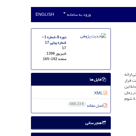
ورود به سامانه
ENGLISH
دوره 9، شماره 1 -
شماره پیاپی 17
17
شهریور 1396
صفحه
165-192
 ارائه
فایل ها
ت قرار
بررسی ادلۀ این
ر زمان
XML
مبر2 و نهی ایشان از این پدیدۀ شوم
488.23 K
اصل مقاله
هم رسانی