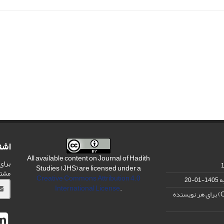
اشت
All available content on Journal of Hadith
برای
Studies (JHS) are licensed under a
مشت
Creative Commons Attribution 4.0
ه
1405-01-20
International License
.