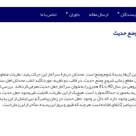
ویسندگان
ارسال مقاله
داوران
تماس با ما
 وضع حدیث
ن آن‌ها پدیدۀ شوم وضع است. محدثان دربارۀ سرآغاز این حرکت پلید، نظریات متفاوتی
وان مقطع زمانی شروع وضع حدیث، در قالب دو نظریه، موردتأکید اغلب محدثان اهل سن
گرفته است؛ بدین صورت که گروهی نیمۀ دوم خلافت عثمان و گروهی نیز سال 40 یا 41 هجری را به‌عنوان سرآغاز جعل حدیث معرفی کرده‌اند. 
ظریه به‌صورت جداگانه وارد است، هیچ‌یک از این نظریات، قابلیت نفی وجود جعل حدیث د
قبل از دهۀ چهارم را نداشته و حتی روایات متعددی در کتب فریقین وجود دارد که دالّ بر وجود جعل حدیث در زمان پیا
از این زمان است.