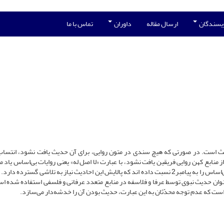
ویسندگان
ارسال مقاله
داوران
تماس با ما
جود سند برای آن حدیث است. در صورتی که هیچ سندی در متون روایی، برای آن حدیث یافت نشود، انتسا
یک از منابع کهن روایی فریقین یافت نشود، با عبارت «لا اصل له» یعنی روایات بی‌اساس یاد م
عرفا و فلاسفه بدون توجه به این قاعدۀ مهم، انبوهی از روایات بی‌اساس را به پیامبر2 نسبت داده اند که پالایش این احادیث نیاز به تلاشی گسترد
که به‌عنوان حدیث نبوی توسط عرفا و فلاسفه در منابع متعدد عرفانی و فلسفی استفاده شده ا
 است که عدم توجه محدّثان به این عبارت، حدیث بودن آن را خدشه‌دار می‌سازد.