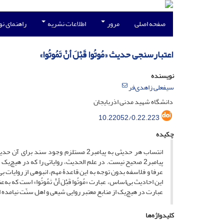
صفحه اصلی
مرور
اطلاعات نشریه
راهنمای ن
اعتبار‌سنجی حدیث «مُوتُوا قَبْلَ أنْ تَمُوتُوا»
نویسنده
سیفعلی زاهدی‌فر
دانشگاه شهید مدنی اذربایجان
10.22052/0.22.223
چکیده
انتساب هر حدیثی به پیامبر2 مستلزم و
پیامبر2 صحیح نیست. در علم الحدیث، روایاتی را که در هیچ‌
این احادیث بی‌اساس، عبارت «مُوتُوا قَبْلَ أنْ تَمُوتُوا» است 
عبارت در هیچ‌یک از منابع معتبر روایی شیعی و اهل سنّت نیامده
کلیدواژه‌ها