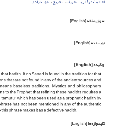
احادیث عرفانی
تحریف
تخریج
موت ارادی
عنوان مقاله
[English]
نویسنده
[English]
چکیده
[English]
hat hadith. If no Sanad is found in the tradition for that
itions that are not found in any of the ancient sources and
h means baseless traditions. Mystics and philosophers,
ons to the Prophet, that refining these hadiths requires a
 an tamūtū" which has been used as a prophetic hadith by
 phrase has not been mentioned in any of the authentic
to this phrase makes it as a defective hadith.
کلیدواژه‌ها
[English]