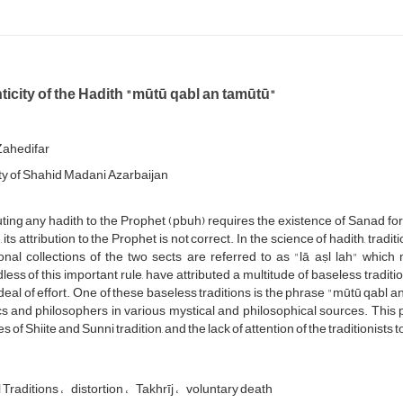
icity of the Hadith "mūtū qabl an tamūtū"
Zahedifar
ty of Shahid Madani Azarbaijan
uting any hadith to the Prophet (pbuh) requires the existence of Sanad for t
, its attribution to the Prophet is not correct. In the science of hadith, trad
ional collections of the two sects are referred to as "lā aṣl lah" whic
less of this important rule, have attributed a multitude of baseless traditi
deal of effort. One of these baseless traditions is the phrase "mūtū qabl
s and philosophers in various mystical and philosophical sources. This
s of Shiite and Sunni tradition, and the lack of attention of the traditionists 
 Traditions
distortion
Takhrīj
voluntary death