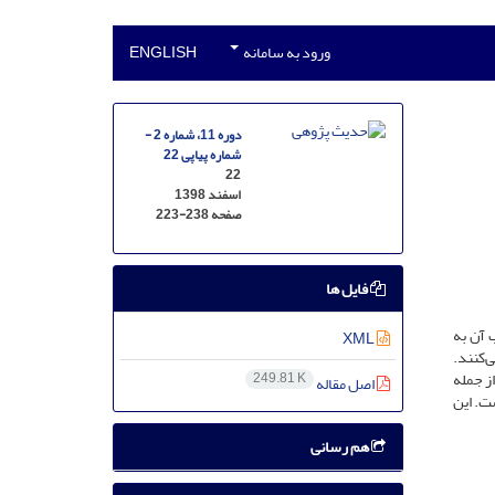
ورود به سامانه
ENGLISH
دوره 11، شماره 2 -
شماره پیاپی 22
22
اسفند 1398
صفحه
223-238
فایل ها
ب آن به
XML
ی‌کنند.
ه دارد. از جمله
249.81 K
اصل مقاله
ست. این
هم رسانی