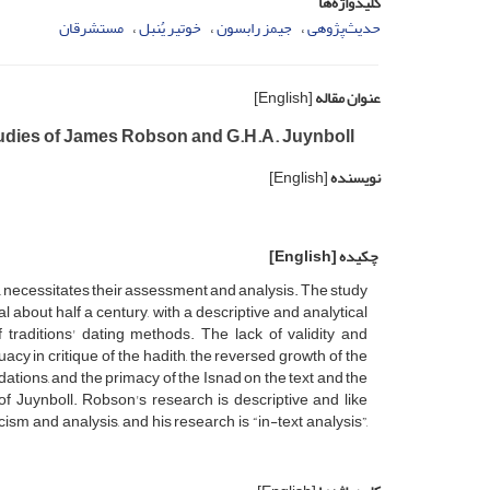
کلیدواژه‌ها
حدیث‌پژوهی
جیمز رابسون
خوتیر یُنبل
مستشرقان
عنوان مقاله
[English]
udies of James Robson and G.H.A. Juynboll
نویسنده
[English]
چکیده
[English]
ld, necessitates their assessment and analysis. The study
 about half a century, with a descriptive and analytical
traditions' dating methods. The lack of validity and
equacy in critique of the hadith, the reversed growth of the
ations, and the primacy of the Isnad on the text and the
of Juynboll. Robson's research is descriptive and like
sm and analysis, and his research is “in-text analysis”,