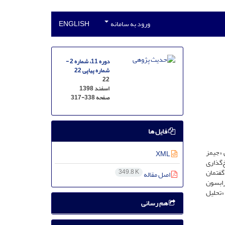
ورود به سامانه
ENGLISH
دوره 11، شماره 2 -
شماره پیاپی 22
22
اسفند 1398
صفحه
317-338
فایل ها
 «جیمز
XML
‌گذاری
گفتمان
349.8 K
اصل مقاله
رابسون
«تحلیل
هم رسانی