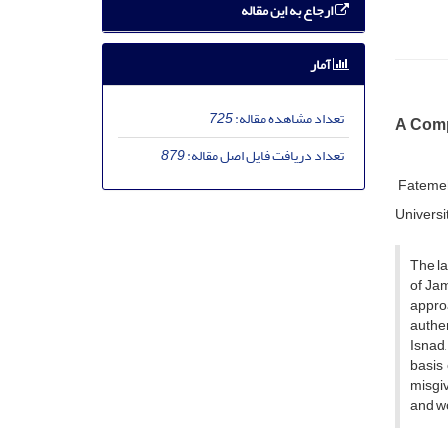
ارجاع به این مقاله
آمار
تعداد مشاهده مقاله:
725
A Comp
تعداد دریافت فایل اصل مقاله:
879
Fatemeh
Universit
The la
of Jam
appro
authen
Isnad,
basis 
misgiv
and wo