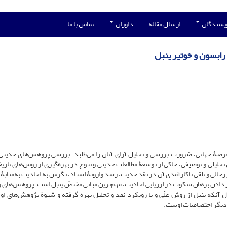
ویسندگان
ارسال مقاله
داوران
تماس با ما
ابسون و خوتیر ینبل
رصۀ‌ جهانی، ضرورت بررسی و تحلیل آرای آنان را می‌طلبد. بررسی پژوهش‌های حدیثی
 تحلیلی و توصیفی، حاکی از توسعۀ مطالعات حدیثی و تنوع در بهره‌گیری از روش‌های تاریخ
 رجالی و تلقی ناکارآمدی آن در نقد حدیث، رشد وارونۀ اسناد، نگرش به احادیث به‌مثابۀ 
ار دادن برهان سکوت در ارزیابی احادیث، مهم‌ترین مبانی مختصّ ینبل است. پژوهش‌های 
آنکه ینبل از روش علّی و با رویکرد نقد و تحلیل بهره گرفته و شیوۀ پژوهش‌های او 
ز دیگر اختصاصات اوست.