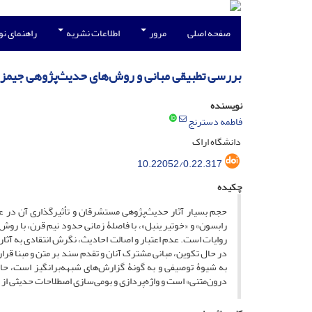
صفحه اصلی
مرور
اطلاعات نشریه
راهنمای ن
بررسی تطبیقی مبانی و روش‌های حدیث‌پژوهی جیمز ر
نویسنده
فاطمه دسترنج
دانشگاه اراک
10.22052/0.22.317
چکیده
حجم بسیار آثار حدیث‌پژوهی مستشرقان و تأثیرگذاری آن در ع
رابسون» و «خوتیر ینبل»، با فاصلۀ زمانی حدود نیم قرن، با روش
روایات است. عدم اعتبار و اصالت احادیث، نگرش انتقادی به آثار
در حال تکوین، مبانی مشترک آنان و تقدم سند بر متن و مبنا قر
به شیوۀ توصیفی و به گونۀ گزارش‌های شبهه‌برانگیز است، حال 
درون‌متنی» است و واژه‌پردازی و بومی‌سازی اصطلاحات حدیثی ا