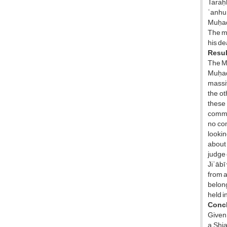
Taraḥḥ
ʿanhu"
Muḥaddi
The me
his de
Resul
The Mu
Muḥad
massiv
the o
these 
commen
no com
lookin
about 
judge 
Jiʿābī
from a
belong
held i
Conc
Given 
a Shia