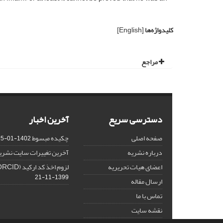
کلیدواژه‌ها
[English]
مراجع
دسترسی سریع
آخرین اخبار
صفحه اصلی
چکیده مبسوط
1402-01-15
درباره نشریه
آخرین تغییرات سایت نشری
اعضای هیات تحریریه
لزوم اخذ کد ارکید (ORCID) برای هر نویسنده
1399-11-21
ارسال مقاله
تماس با ما
نقشه سایت