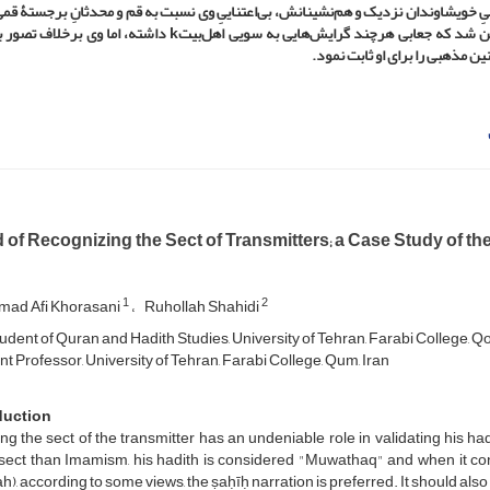
ِ خویشاوندان نزدیک و هم‌نشینانش، بی‌اعتناییِ وی نسبت به قم و محدثانِ برجستۀ قمی
شن شد که جعابی هرچند گرایش‌هایی به سویی اهل‌بیت
k
داشته، اما وی برخلاف تصور ب
ن مذهبی را برای او ثابت نمود.
of Recognizing the Sect of Transmitters; a Case Study of the
1
2
ad Afi Khorasani
Ruhollah Shahidi
udent of Quran and Hadith Studies, University of Tehran, Farabi College, Qo
t Professor, University of Tehran, Farabi College, Qum, Iran
duction
g the sect of the transmitter has an undeniable role in validating his hadi
sect than Imamism, his hadith is considered "Muwathaq" and when it confl
), according to some views, the ṣaḥīḥ narration is preferred. It should also b