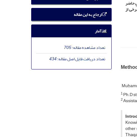
ِ حاضر
رخی از
ارجاع به این مقاله
آمار
تعداد مشاهده مقاله:
705
تعداد دریافت فایل اصل مقاله:
434
Method 
Muḥamm
1
Ph.D st
2
Assistan
Intro
Knowin
other 
Thaqah