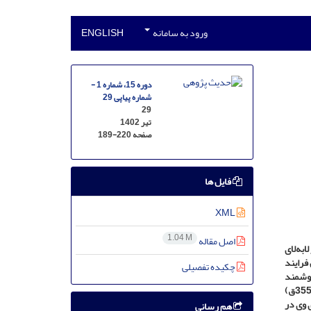
ورود به سامانه
ENGLISH
دوره 15، شماره 1 -
شماره پیاپی 29
29
تیر 1402
صفحه
189-220
فایل ها
XML
1.04 M
اصل مقاله
ابه‌لای
فرایند
چکیده تفصیلی
روشمند
مَر جعابی (د. 355ق)
 وی در
هم رسانی