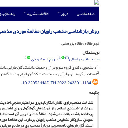
صفحه اصلی
مرور
اطلاعات نشریه
راهنمای ن
روش بازشناسی مذهب راویان مطالعۀ موردی مذهب ق
نوع مقاله : مقاله پژوهشی
نویسندگان
2
1
محمد عافی خراسانی
روح الله شهیدی
1
دانشجوی دکتری گروه علوم قرآن و حدیث دانشکدگان فارابی دانشگا
2
استادیار گروه علوم قرآن و حدیث، دانشکدگان فارابی، دانشگاه تهرا
10.22052/HADITH.2022.243301.1134
چکیده
شناخت مذهبِ راوی، نقش انکارناپذیری در اعتبارسنجیِ احادیث وی د
میراث ارزشمندی اسلامی، از قرینه‌های گوناگونی برای تشخیصِ
پرداخته باشد، یافت نمی‌شود. مقالۀ حاضر در پی آن است تا ب
نمودنِ سازوکار تشخیص مذهب راویان بردارد. این مطالعۀ مورد
است. گزارش‌های ناهمسویی دربارۀ مذهب وی در منابع فریقین ی