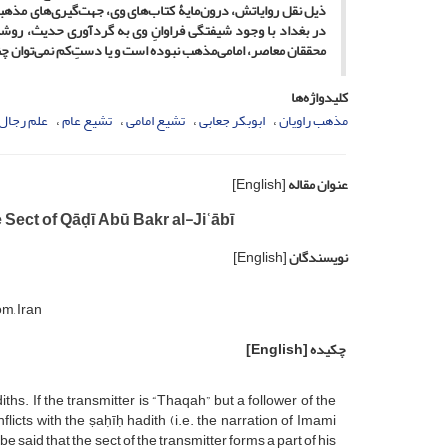
ذیل نقل روایاتش، درون‌مایۀ کتاب‌های وی، جهت‌گیری‌های مذهبی
در بغداد با وجود شیفتگی فراوانِ وی به گردآوری حدیث، رو
محققان معاصر، امامی‌مذهب نبوده است و یا دستِ‌کم نمی‌توان چنی
کلیدواژه‌ها
مذهب راویان
ابوبکر جعابی
تشیع امامی
تشیع عام
علم رجال
عنوان مقاله
[English]
 Sect of Qāḍī Abū Bakr al-Jiʿābī
نویسندگان
[English]
m, Iran
چکیده
[English]
ths. If the transmitter is “Thaqah” but a follower of the
icts with the ṣaḥīḥ hadith (i.e. the narration of Imami
e said that the sect of the transmitter forms a part of his