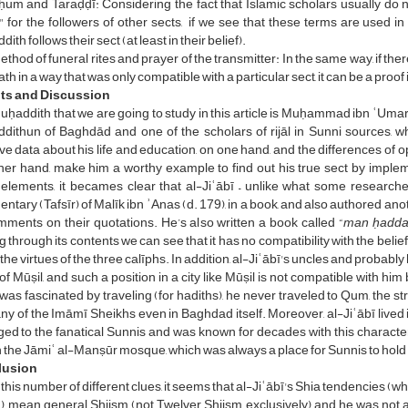
um and Taraḍḍī: Considering the fact that Islamic scholars usually do 
 for the followers of other sects, if we see that these terms are used in
th follows their sect (at least in their belief).
thod of funeral rites and prayer of the transmitter: In the same way, if the
ath in a way that was only compatible with a particular sect, it can be a proof in
ts and Discussion
ḥaddith that we are going to study in this article is Muḥammad ibn ʿUmar 
dithun of Baghdād and one of the scholars of rijāl in Sunni sources, w
e data about his life and education, on one hand, and the differences of op
ther hand, make him a worthy example to find out his true sect by impl
elements, it becames clear that al-Jiʿābī – unlike what some researche
tary (Tafsīr) of Malīk ibn ʾAnas (d. 179), in a book, and also authored ano
ments on their quotations. He’s also written a book called “
man ḥaddat
g through its contents we can see that it has no compatibility with the belie
the virtues of the three calīphs. In addition, al-Jiʿābī's uncles and probably 
of Mūṣil, and such a position in a city like Mūṣil is not compatible with him
 was fascinated by traveling (for hadiths), he never traveled to Qum, the s
ny of the Imāmī Sheikhs even in Baghdad itself. Moreover, al-Jiʿābī live
ed to the fanatical Sunnis and was known for decades with this characteri
n the Jāmiʿ al-Manṣūr mosque, which was always a place for Sunnis to hold f
lusion
this number of different clues, it seems that al-Jiʿābī's Shia tendencies
), mean general Shiism (not Twelver Shiism exclusively) and he was not an