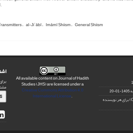
.
Transmitters
al-Jiʿābī
Imāmī Shiism
General Shiism
اشت
All available content on Journal of Hadith
برای
Studies (JHS) are licensed under a
مشت
Creative Commons Attribution 4.0
ه
1405-01-20
International License
.