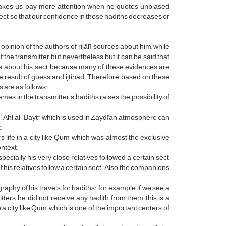
 makes us pay more attention when he quotes unbiased
ct, so that our confidence in those hadiths decreases or
e opinion of the authors of rijālī sources about him, while
 the transmitter, but nevertheless, but it can be said that
ata about his sect, because many of these evidences are
he result of guess and ijtihād; Therefore, based on these
s are as follows:
mes in the transmitter's hadiths raises the possibility of
māʿ ʾAhl al-Bayt" which is used in Zaydīah atmosphere can
.
s life in a city like Qum, which was almost the exclusive
ontext.
specially his very close relatives, followed a certain sect,
 of his relatives follow a certain sect. Also, the companions
phy of his travels for hadiths: for example, if we see a
rs, he did not receive any hadith from them, this is a
o a city like Qum, which is one of the important centers of