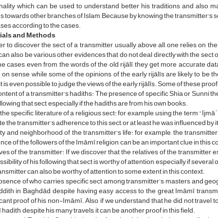
nality which can be used to understand better his traditions and also
s towards other branches of Islam, Because by knowing the transmitter's se
ses according to the cases.
ials and Methods
er to discover the sect of a transmitter, usually above all, one relies on th
can also be various other evidences that do not deal directly with the sect of
e cases, even from the words of the old rijālī, they get more accurate d
on sense, while some of the opinions of the early rijālīs are likely to be t
 it is even possible to judge the views of the early rijālīs. Some of these proof
ntent of a transmitter's hadiths: The presence of specific Shia or Sunni the
llowing that sect, especially if the hadiths are from his own books.
the specific literature of a religious sect: for example, using the term "Ij
te the transmitter's adherence to this sect, or at least he was influenced by it
ty and neighborhood of the transmitter's life: for example, the transmitter'
nce of the followers of the Imāmī religion, can be an important clue in this c
ves of the transmitter: If we discover that the relatives of the transmitter, e
ssibility of his following that sect is worthy of attention, especially if several
ransmitter can also be worthy of attention to some extent in this context.
sence of who carries specific sect among transmitter’s masters and geogra
ith in Baghdād, despite having easy access to the great Imāmī transmitte
icant proof of his non-Imāmī. Also, if we understand that he did not travel t
hadith, despite his many travels, it can be another proof in this field.