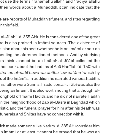
not use the terms "raḥamahu allah" and "raḍīya allahu
 their words about a Muḥaddith, it can indicate that the
re are reports of Muḥaddith’s funeral and rites regarding
 this field.
al-Jiʿābī (d. 355 AH). He is considered one of the great
ho is also praised in Imāmī sources. The existence of
inion about his sect (whether he is an Imāmī or not), on
ementing the aforementioned methods. And by studying
rs think – cannot be an Imāmī: al-Jiʿābī collected the
ther book about the hadiths of Abū Hanīfah (d. 150), with
ha ʿan al-nabī huwa wa abūhu ʾaw eaʾāhu”
which by
fs of the Imāmīs. In addition, he narrated various hadiths
his father were Sunnis. In addition, al-Jiʿābī was also the
 being an Imāmī. It is also worth noting that although al-
tronghold of Imāmī Hadith, and he did not narrate Hadith
d in the neighborhood of Bāb al-Baṣra in Baghdad, which
stic, and the funeral prayer for him after his death was
unerals, and Shiites have no connection with it.
 (which made someone like Nadīm (d. 385 AH) consider him
 Imāmī, or at least, it cannot be proved that he was an