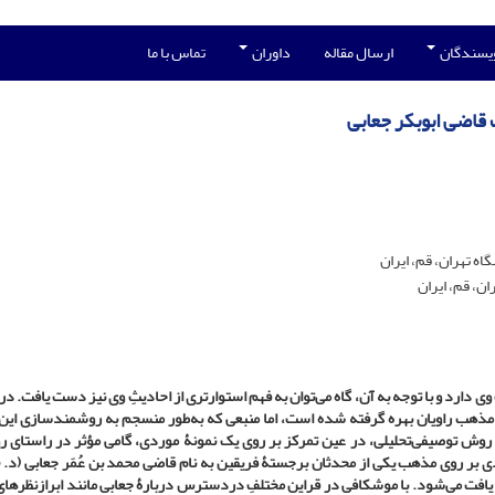
ویسندگان
ارسال مقاله
داوران
تماس با ما
اضی ابوبکر جعابی
ه تهران، قم، ایران
ن، قم، ایران
ارد و با توجه به آن، گاه می‌توان به فهم استوارتری از احادیثِ وی نیز دست یافت. در ل
 مذهب راویان بهره گرفته شده است، اما منبعی که به‌طور منسجم به روشمندسازی این 
ا روش توصیفی‌تحلیلی، در عین تمرکز بر روی یک نمونۀ موردی، گامی مؤثر در راستای 
ی بر روی مذهب یکی از محدثان برجستۀ فریقین به ‌نام قاضی محمد بن ع
افت می‌شود. با موشکافی در قراین مختلفِ دردسترس دربارۀ جعابی مانند ابرازنظرهای