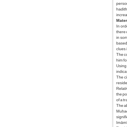
perso
hadith
increa
Mater
In ord
there 
in som
based 
clues,
The co
him fo
Using 
indica
The ci
reside
Relati
the po
of a t
The ab
Muḥadd
signif
Imāmī 