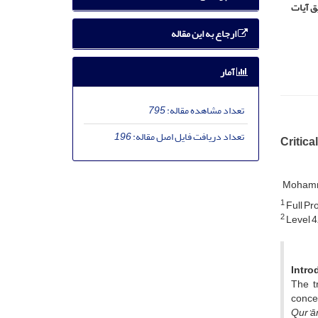
ق آیات
ارجاع به این مقاله
آمار
تعداد مشاهده مقاله:
795
تعداد دریافت فایل اصل مقاله:
196
Critica
Mohamm
1
Full Pr
2
Level 4
Intro
The t
concer
Qur’ā