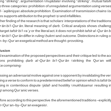
ing "striking"; argumentation (
mujādala
) involving "striking"; mutual falsif
nto three categories: prohibition of unregulated argumentation using verses;
al-ʿaqlāniyya
); absolute prohibition. Examination of transmission chains (
i
s, supports attribution to the prophet (ṣ) and infallibles.
her finding of the research is that scholars’ interpretations of the traditions
’ān bi’l-Qur’ān
; literal meaning of
ḍarb
. Critical analysis shows challeng
 target
tafsīr bi’l-raʾy
or the literal act; it does not prohibit
tafsīr al-Qur’ān b
’ān bi’l-Qur’ān
differ in ruling (
ḥukm
) and outcome. Distinctions in ruling, 
n-by-Qur’an exegetical method are thought-provoking.
lusion
al examination of the proposed perspectives and their critique led to the ac
tions prohibiting
ḍarb al-Qur’ān bi’l-Qur’ān
(striking the Qur’an wit
ce comprising:
sing an adversarial motive against one’s opponent by invalidating the verse 
ng a verse to conform to a predetermined belief or opinion which is
tafsīr b
ing in contentious dispute (
jidal
) and hostility (
mukhāṣama
), resulting 
q
) among Qur’anic verses.
ore, according to this perspective, the aforementioned traditions -explicitly o
n
(Qur’an-by-Qur’an exegesis).