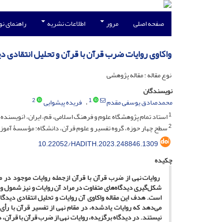
صفحه اصلی
مرور
اطلاعات نشریه
راهنمای ن
واکاوی روایات ضرب قرآن با قرآن و تحلیل انتقادی دی
نوع مقاله : مقاله پژوهشی
نویسندگان
2
1
محمدصادق یوسفی مقدم
فریده پیشوایی
1
استاد تمام پژوهشگاه علوم و فرهنگ اسلامی، قم، ایران، (نویسنده
2
سطح چهار حوزه، گروه تفسیر و علوم قرآن، دانشگاه: مؤسسۀ آموز
10.22052/HADITH.2023.248846.1309
چکیده
روایات نهی از ضرب قرآن با قرآن ازجمله روایات موجود د
شکل‌گیری دیدگاه‌های متفاوت در مراد آن روایات و نیز شمول 
است. هدف این مقاله واکاوی آن روایات و تحلیل انتقادی دیدگاه‌ه
می‌دهد که روایات یادشده،
د
ر مقام نهی از تفسیر قرآن با رأ
نیستند. در دیدگاه برگزیده، روایات نهی از ضرب قرآن با قرآن، 