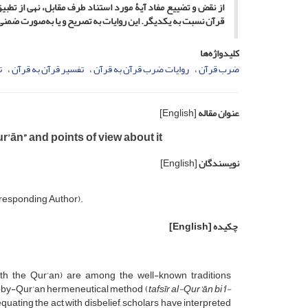
از نقض و تضییع مفاد آیۀ مورد استناد طرف مقابل،
نهی از تطبی
قرآن نسبت به یکدیگر. این روایات به تصریح و یا به‌صورت ضمنی ب
کلیدواژه‌ها
ضرب قرآن
روایات ضرب قرآن به قرآن
تفسیر قرآن به قرآن
ت
عنوان مقاله
[English]
ur’ān” and points of view about it
نویسندگان
[English]
rresponding Author).
چکیده
[English]
ith the Qur’an) are among the well-known traditions
an-by-Qur’an hermeneutical method (
tafsīr al-Qur’ān bi’l-
quating the act with disbelief, scholars have interpreted