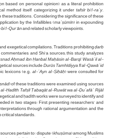
on based on personal opinion), as a literal prohibition
cal method itself, categorizing it under
tafsīr bi’l-raʾy
.
hese traditions. Considering the significance of these
lication by the Infallibles (
maʿṣūmīn
) in expounding
 bi’l-Qur’ān
and related scholarly viewpoints.
 and exegetical compilations. Traditions prohibiting
ḍarb
r commentaries, and Shi’a sources; this study analyzes
snad Aḥmad ibn Ḥanbal
,
Maḥāsin al-Barqī
,
Wasāʾil al-
getical sources include
Durūs Tamhīdiyya fī al-Qawāʿid
ic lexicons (e.g.,
al-ʿAyn
,
al-Ṣiḥāḥ
) were consulted for
isnād
) of these traditions were examined using sources
 al-Ḥadīth
,
Tafṣīl Ṭabaqāt al-Ruwāt wa al-Ḍuʿafāʾ
,
Rijāl
xegetical and ḥadīth works were surveyed to identify and
eded in two stages: First, presenting researchers’ and
e interpretations through rational argumentation and the
o critical standards.
sources pertain to: dispute (
khuṣūma
) among Muslims