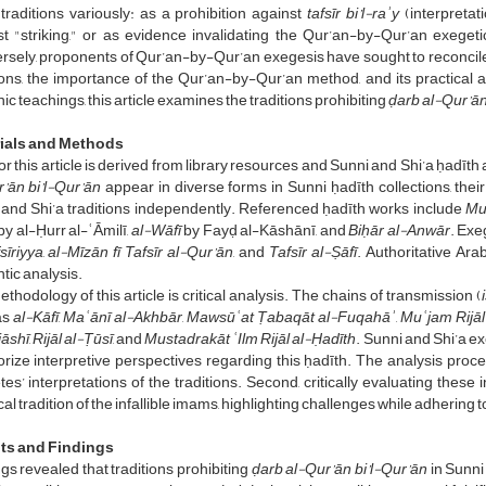
traditions variously: as a prohibition against
tafsīr bi’l-raʾy
(interpretati
t "striking," or as evidence invalidating the Qur’an-by-Qur’an exegeti
sely, proponents of Qur’an-by-Qur’an exegesis have sought to reconcile t
ions, the importance of the Qur’an-by-Qur’an method, and its practical app
ic teachings, this article examines the traditions prohibiting
ḍarb al-Qur’ān
ials and Methods
or this article is derived from library resources and Sunni and Shi’a ḥadīth
’ān bi’l-Qur’ān
appear in diverse forms in Sunni ḥadīth collections, thei
and Shi’a traditions independently. Referenced ḥadīth works include
Mu
by al-Ḥurr al-ʿĀmilī,
al-Wāfī
by Fayḍ al-Kāshānī, and
Biḥār al-Anwār
. Exe
sīriyya
,
al-Mīzān fī Tafsīr al-Qur’ān
, and
Tafsīr al-Ṣāfī
. Authoritative Arab
ic analysis.
thodology of this article is critical analysis. The chains of transmission (
as
al-Kāfī
,
Maʿānī al-Akhbār
,
Mawsūʿat Ṭabaqāt al-Fuqahāʾ
,
Muʿjam Rijāl
jāshī
,
Rijāl al-Ṭūsī
, and
Mustadrakāt ʿIlm Rijāl al-Ḥadīth
. Sunni and Shi’a e
rize interpretive perspectives regarding this ḥadīth. The analysis proce
es’ interpretations of the traditions. Second, critically evaluating thes
cal tradition of the infallible imams, highlighting challenges while adhering t
ts and Findings
gs revealed that traditions prohibiting
ḍarb al-Qur’ān bi’l-Qur’ān
in Sunni 