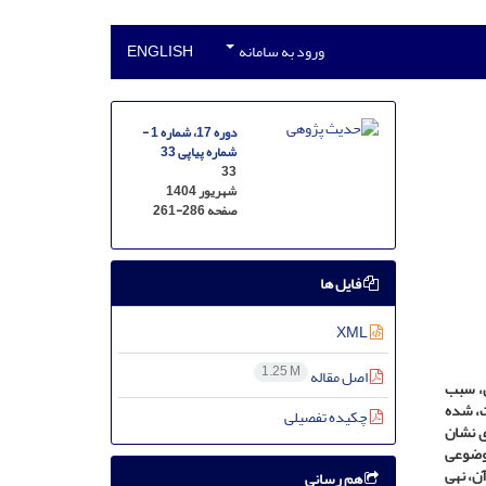
ورود به سامانه
ENGLISH
دوره 17، شماره 1 -
شماره پیاپی 33
33
شهریور 1404
صفحه
261-286
فایل ها
XML
1.25 M
اصل مقاله
ن، سبب
ت، شده
چکیده تفصیلی
دی نشان
موضوعی
آن،
نهی
هم رسانی