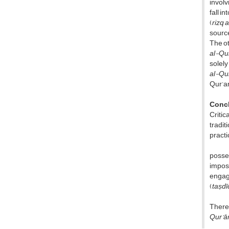
involv
fall i
(
rizq 
source
The ot
al-Qur
solely
al-Qur
Qur’a
Conc
Critic
tradi
practi
posses
imposi
engag
(
taṣdī
Theref
Qur’ā