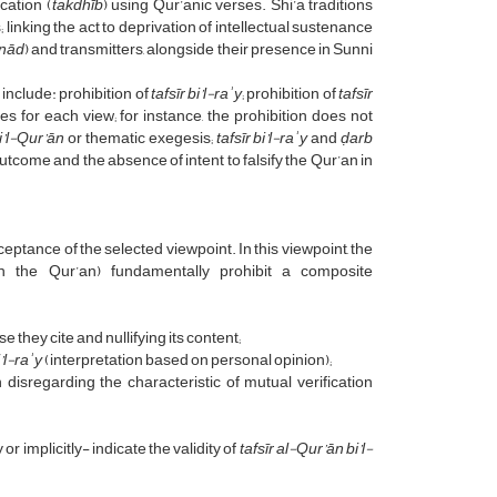
ication (
takdhīb
) using Qur’anic verses. Shi’a traditions
 linking the act to deprivation of intellectual sustenance
snād
) and transmitters, alongside their presence in Sunni
 include: prohibition of
tafsīr bi’l-raʾy
; prohibition of
tafsīr
es for each view; for instance, the prohibition does not
i’l-Qur’ān
or thematic exegesis;
tafsīr bi’l-raʾy
and
ḍarb
outcome and the absence of intent to falsify the Qur’an in
ceptance of the selected viewpoint. In this viewpoint, the
h the Qur’an) fundamentally prohibit a composite
they cite and nullifying its content;
i’l-raʾy
(interpretation based on personal opinion);
in disregarding the characteristic of mutual verification
r implicitly- indicate the validity of
tafsīr al-Qur’ān bi’l-