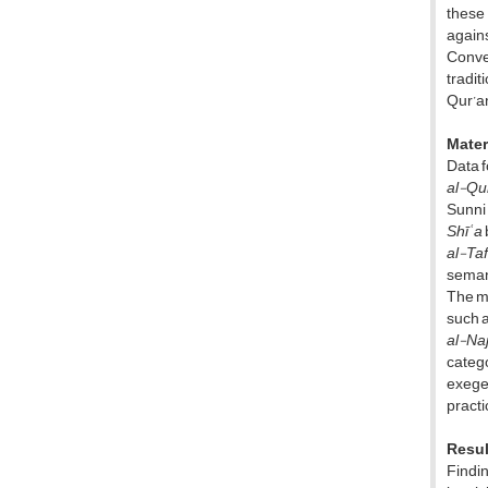
these 
agains
Conver
tradit
Qur’an
Mater
Data f
al-Qur
Sunni 
Shīʿa
al-Taf
semant
The me
such 
al-Na
catego
exeget
practi
Resul
Findin