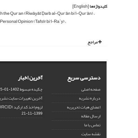
کلیدواژه‌ها
[English]
ith the Qur’an (Riwāyāt Ḍarb al-Qur’ān bi’l-Qur’ān)
 Personal Opinion (Tafsīr bi’l-Raʾy)
مراجع
دسترسی سریع
آخرین اخبار
صفحه اصلی
چکیده مبسوط
1402-01-15
درباره نشریه
آخرین تغییرات سایت نشری
اعضای هیات تحریریه
لزوم اخذ کد ارکید (ORCID) برای هر نویسنده
1399-11-21
ارسال مقاله
تماس با ما
نقشه سایت