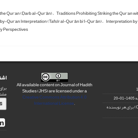
 the Qur’an (Ḍarb al-Qur’ān)
Traditions Prohibiting Striking the Qur’an w
y-Qur’an Interpretation (Tafsīr al-Qur’ān bi’l-Qur’ān)
Interpretation by
ly Perspectives
اشت
All available content on Journal of Hadith
برای
Studies (JHS) are licensed under a
مشت
Creative Commons Attribution 4.0
ه
1405-01-20
International License
.