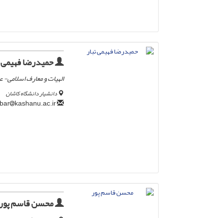
حمیدرضا فهیمی ت
الهیات و معارف اسلامی- 
دانشیار دانشگاه کاشان
kashanu.ac.ir
fahimitabar
محسن قاسم پور