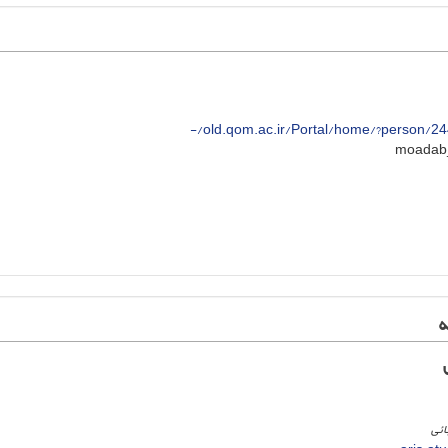
old.qom.ac.ir/Portal/home/?person/24
ه
ائی