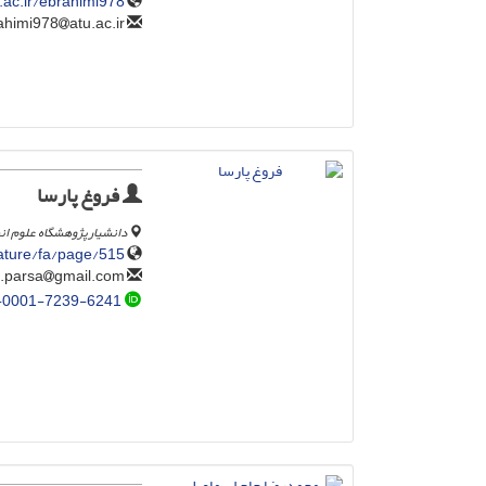
u.ac.ir/ebrahimi978
atu.ac.ir
ebrahimi978
فروغ پارسا
دانشیارپژوهشگاه علوم ان
rature/fa/page/515/
gmail.com
phorough.parsa
-0001-7239-6241