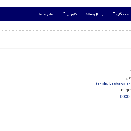
ویسندگان
ارسال مقاله
داوران
تماس با ما
ائی
faculty.kashanu.a
0000