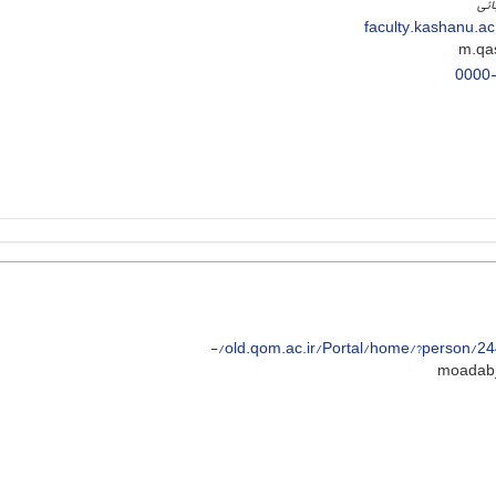
ائی
faculty.kashanu.a
0000
old.qom.ac.ir/Portal/home/?person/24