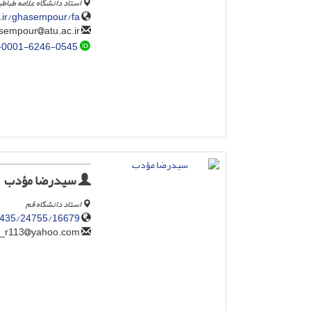
استاد دانشگاه علامه طباطب
c.ir/ghasempour/fa
atu.ac.ir
m.qasempour
-0001-6246-0545
سیدرضا مؤدب
استاد دانشگاه قم
435/24755/16679/-
yahoo.com
moadab_r113