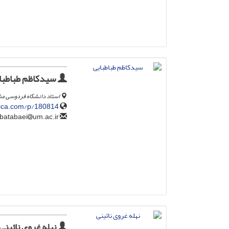
سیدکاظم طباطبا
استاد دانشگاه فردوسی م
ilica.com/p/180814/
um.ac.ir
tabatabaei
نهله غروی نائینی