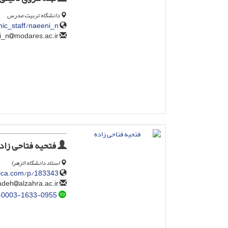
دانشگاه تربیت مدرس
ic_staff/naeeni_n
modares.ac.ir
naeeni_n
فتحیه فتاحی زاد
استاد دانشگاه الزهرا
lica.com/p/183343/
alzahra.ac.ir
f_fattahizadeh
-0003-1633-0955