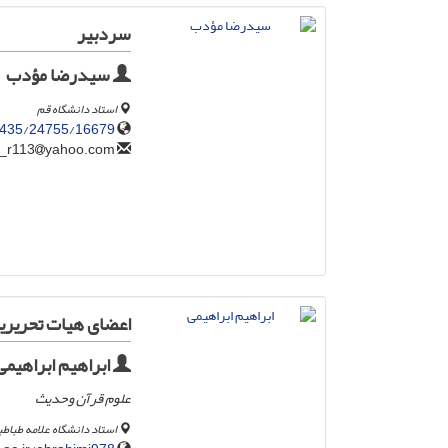
سردبیر
سیدرضا مؤدب
استاد دانشگاه قم
435/24755/16679/-
yahoo.com
moadab_r113
اعضای هیات تحریری
ابراهیم ابراهیمی
علوم قرآن وحدیث
استاد دانشگاه علامه طباطب