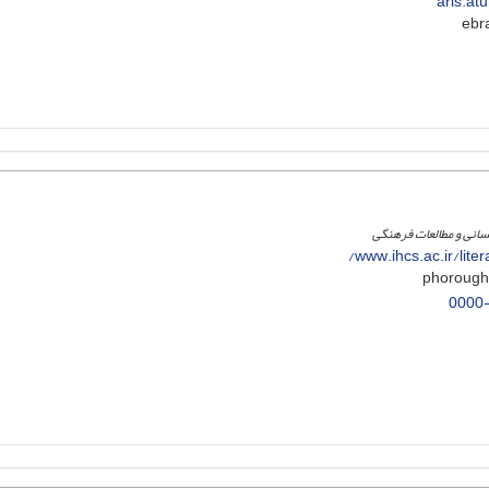
aris.at
سانی و مطالعات فرهنگی
www.ihcs.ac.ir/lite
0000