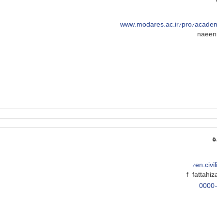
www.modares.ac.ir/pro/academ
ه
en.civi
0000