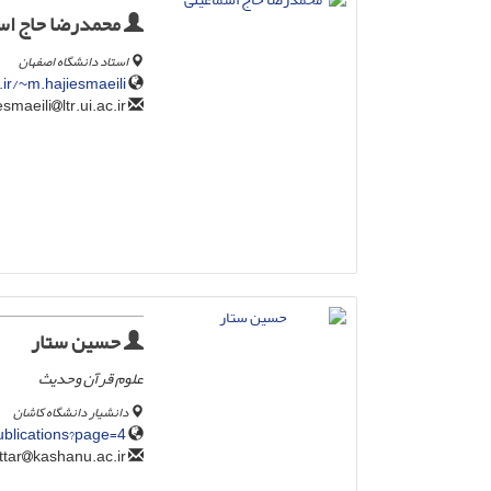
محمدرضا حاج اس
استاد دانشگاه اصفهان
c.ir/~m.hajiesmaeili
ltr.ui.ac.ir
m.hajiesmaeili
حسین ستار
علوم قرآن وحدیث
دانشیار دانشگاه کاشان
Publications?page=4
kashanu.ac.ir
sattar