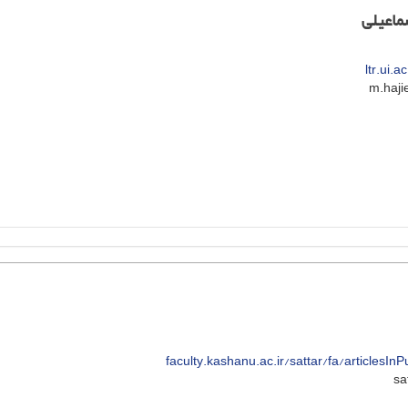
ماعیلی
ltr.ui.a
faculty.kashanu.ac.ir/sattar/fa/articlesIn