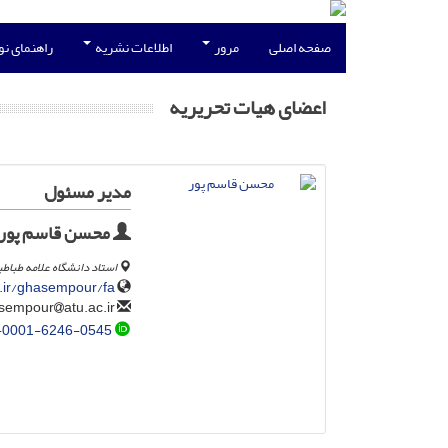
صفحه اصلی
مرور
اطلاعات نشریه
راهنمای ن
اعضای هیات تحریریه
مدیر مسئول
محسن قاسم پور
استاد دانشگاه علامه طباطب
c.ir/ghasempour/fa
atu.ac.ir
m.qasempour
-0001-6246-0545