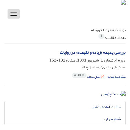
Toggle
vigation
نویسنده =
رضا حق پناه
1
تعداد مقالات:
بررسی پدیده «زیاده و نقیصه» در روایات
دوره 4، شماره 1، شهریور 1391، صفحه
131-162
سید علی دلبری؛ رضا حق پناه
4.38 M
مشاهده مقاله
اصل مقاله
مقالات آماده انتشار
شماره جاری