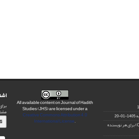
اشت
All available content on Journal of Hadith
برای
Studies (JHS) are licensed under a
مشت
Creative Commons Attribution 4.0
ه
1405-01-20
International License
.