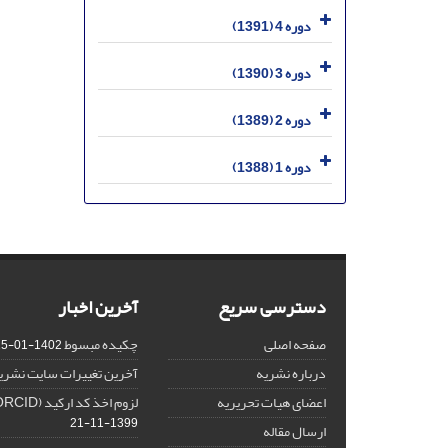
دوره 4 (1391)
دوره 3 (1390)
دوره 2 (1389)
دوره 1 (1388)
دسترسی سریع
آخرین اخبار
صفحه اصلی
چکیده مبسوط
1402-01-15
درباره نشریه
آخرین تغییرات سایت نشری
اعضای هیات تحریریه
لزوم اخذ کد ارکید (ORCID) برای هر نویسنده
1399-11-21
ارسال مقاله