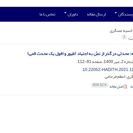
ویسندگان
ارسال مقاله
داوران
تماس با ما
انسیه عسگری
1
ات:
ه: محدثی در گذر از نصّ به اجتهاد (ظهور و افول یک محدث قمی)
81-112
10.22052/HADITH.2021.1
ری؛ اعظم فرجامی
909.92 K
ه
اصل مقاله