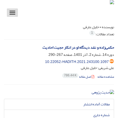
Toggle
vigation
نویسنده =
خلیل عارفی
1
تعداد مقالات:
حکمی‌زاده و نقد دیدگاه او در انکار حجیت احادیث
دوره 14، شماره 2، آذر 1401، صفحه
267-290
10.22052/HADITH.2021.243100.1097
علی شریفی؛ خلیل عارفی
786.44 K
مشاهده مقاله
اصل مقاله
مقالات آماده انتشار
شماره جاری