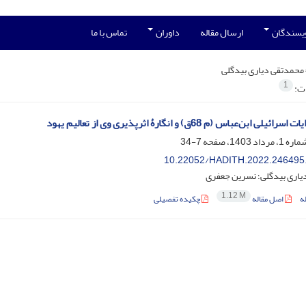
ویسندگان
ارسال مقاله
داوران
تماس با ما
محمدتقی دیاری بیدگلی
1
ات:
یلی ابن‌عباس (م 68ق) و انگارۀ اثرپذیری وی از تعالیم یهود
7-34
10.22052/HADITH.2022.246495
یاری بیدگلی؛ نسرین جعفری
1.12 M
ه
اصل مقاله
چکیده تفصیلی