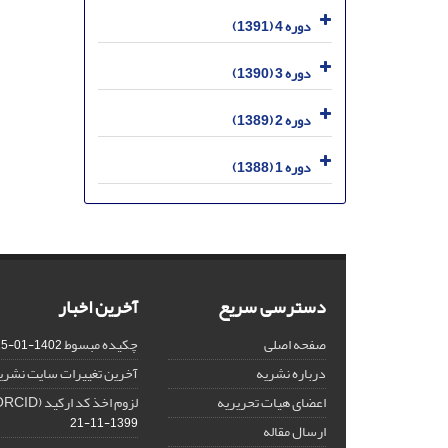
دوره 4 (1391)
دوره 3 (1390)
دوره 2 (1389)
دوره 1 (1388)
دسترسی سریع
آخرین اخبار
صفحه اصلی
چکیده مبسوط
1402-01-15
درباره نشریه
آخرین تغییرات سایت نشری
اعضای هیات تحریریه
لزوم اخذ کد ارکید (ORCID) برای هر نویسنده
1399-11-21
ارسال مقاله