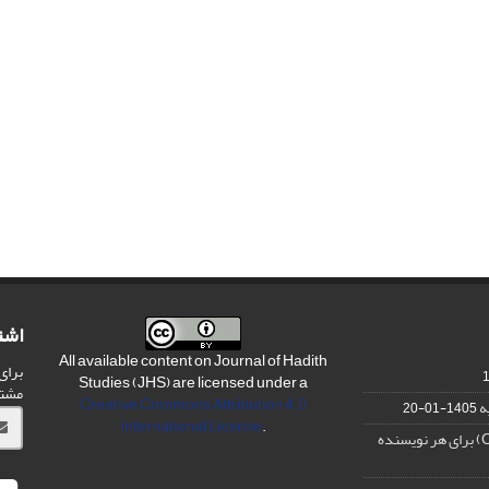
اشت
All available content on Journal of Hadith
برای
Studies (JHS) are licensed under a
مشت
Creative Commons Attribution 4.0
ه
1405-01-20
International License
.