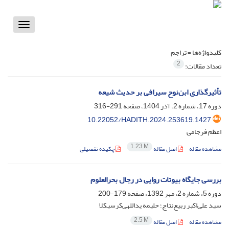
Toggle
vigation
کلیدواژه‌ها =
تراجم
2
تعداد مقالات:
تأثیرگذاری ابن‌نوح سیرافی بر حدیث شیعه
دوره 17، شماره 2، آذر 1404، صفحه
291-316
10.22052/HADITH.2024.253619.1427
اعظم فرجامی
1.23 M
مشاهده مقاله
اصل مقاله
چکیده تفصیلی
بررسی جایگاه بیوتات روایی در رجال بحرالعلوم
دوره 5، شماره 2، مهر 1392، صفحه
179-200
سید علی‌اکبر ربیع‌‌نتاج؛ حلیمه یداللهی‌کرسیکلا
2.5 M
مشاهده مقاله
اصل مقاله