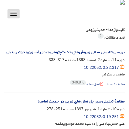
Toggle
vigation
کلیدواژه‌ها =
حدیث‌پژوهی
2
تعداد مقالات:
بررسی تطبیقی مبانی و روش‌های حدیث‌پژوهی جیمز رابسون و خوتیر ینبل
دوره 11، شماره 2، اسفند 1398، صفحه
317-338
10.22052/0.22.317
فاطمه دسترنج
349.8 K
مشاهده مقاله
اصل مقاله
مطالعۀ تحلیلی سیر پژوهش‌های غربی در حدیث امامیه
دوره 10، شماره 1، شهریور 1397، صفحه
251-278
10.22052/0.19.251
علی حسن‌نیا؛ علی راد؛ سید محمد موسوی‌مقدم