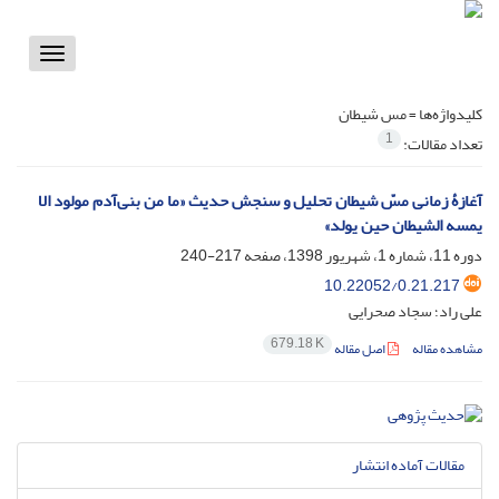
Toggle
vigation
کلیدواژه‌ها =
مس شیطان
1
تعداد مقالات:
آغازۀ زمانی مسّ شیطان تحلیل و سنجش حدیث «ما من بنی‌آدم مولود الا
یمسه الشیطان حین یولد»
دوره 11، شماره 1، شهریور 1398، صفحه
217-240
10.22052/0.21.217
علی راد؛ سجاد صحرایی
679.18 K
مشاهده مقاله
اصل مقاله
مقالات آماده انتشار