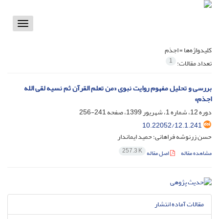
Toggle
vigation
کلیدواژه‌ها =
اجذم
1
تعداد مقالات:
بررسی و تحلیل مفهوم روایت نبوی «من تعلم القرآن ثم نسیه لقی الله
اجذم»
دوره 12، شماره 1، شهریور 1399، صفحه
241-256
10.22052/12.1.241
حسن زرنوشه فراهانی؛ حمید ایماندار
257.3 K
مشاهده مقاله
اصل مقاله
مقالات آماده انتشار