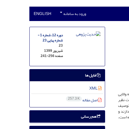
ورود به سامانه
ENGLISH
دوره 12، شماره 1 -
شماره پیاپی 23
23
شهریور 1399
صفحه
241-256
فایل ها
XML
والایی
257.3 K
ت نظیر
اصل مقاله
 «توصیف
ازند و
هم رسانی
ه است،