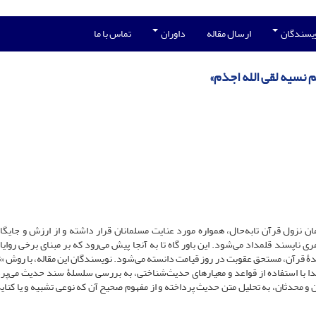
ویسندگان
ارسال مقاله
داوران
تماس با ما
 نسیه لقی الله اجذم»
ن نزول قرآن تابه‌حال، همواره مورد عنایت مسلمانان قرار داشته و از ارزش و جایگاه 
 ناپسند قلمداد می‌شود. این باور گاه تا به آنجا پیش می‌رود که بر مبنای برخی روایا
َمُ» فراموش‌کنندۀ قرآن، مستحق عقوبت در روز قیامت دانسته می‌شود. نویسندگان این مقاله، با روش
دا با استفاده از قواعد و معیارهای حدیث‌شناختی، به بررسی سلسلۀ سند حدیث می‌پرد
 و محدثان، به تحلیل متن حدیث پرداخته و از مفهوم صحیح آن که نوعی تشبیه و یا کنای