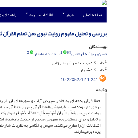
صفحه اصلی
مرور
اطلاعات نشریه
راهنمای ن
بررسی و تحلیل مفهوم روایت نبوی «من تعلم القرآن ثم
نویسندگان
2
1
حسن زرنوشه فراهانی
حمید ایماندار
1
دانشگاه تربیت دبیر شهید رجایی
2
دانشگاه شیراز
10.22052/12.1.241
چکیده
حفظ قرآن به‌معنای به خاطر سپردن آیات و سوره‌های آن، از زما
برخوردار بوده است. فراموشی الفاظ قرآن پس از حفظ آن نیز امری
روایت نبوی «مَن تَعَلَّمَ القُرآنَ ثُمَّ نَسِیهُ لَقِیَ اللهَ أَجذ
و تحلیل» برای دستیابی به مفهومی صحیح از حدیث یادشده، ابت
اشکالات آن را مطرح می‌کنند، سپس با نگاهی به نظریات شارحان
پرده برمی‌دارند.