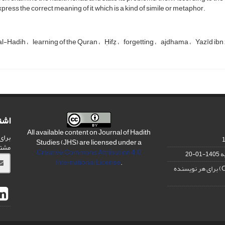
press the correct meaning of it, which is a kind of simile or metaphor.
al-Hadih
learning of the Quran
Ḥifẓ
forgetting
ajdhama
Yazīd ibn
اشت
All available content on Journal of Hadith
برای
Studies (JHS) are licensed under a
مشت
Creative Commons Attribution 4.0
ه
1405-01-20
International License
.