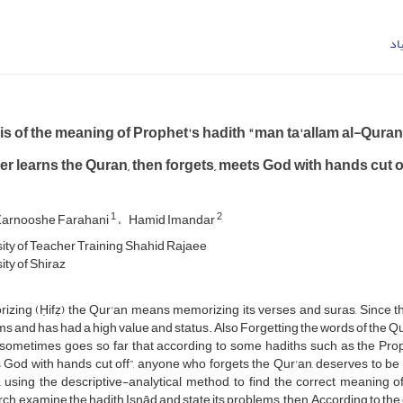
اد
is of the meaning of Prophet's hadith "man ta'allam al-Qura
 learns the Quran, then forgets, meets God with hands cut o
1
2
arnooshe Farahani
Hamid Imandar
ity of Teacher Training Shahid Rajaee
ity of Shiraz
zing (Ḥifẓ) the Qur'an means memorizing its verses and suras, Since th
s and has had a high value and status. Also Forgetting the words of the Q
 sometimes goes so far that according to some hadiths such as the Prop
God with hands cut off”, anyone who forgets the Qur'an, deserves to be
e, using the descriptive-analytical method, to find the correct meaning of t
ch, examine the hadith Isnād and state its problems, then, According to the