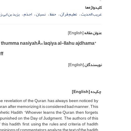
کلیدواژه‌ها
غریب الحدیث
تعلیم قرآن
حفظ
نسیان
اجذم
یزید بن ابی زی
عنوان مقاله
[English]
n thumma nasiyahÅ« laqiya al-llahu ajdhama"
ff
نویسندگان
[English]
چکیده
[English]
e revelation of the Quran, has always been noticed by
uran after memorizing it, is considered bad manner. This
hetic Hadith “Whoever learns the Quran, then forgets,
 punished on the Day of Judgment. The authors of this
his hadith, first, using the rules and criteria of hadith
 opinions of commentators, analyze the text of the hadith