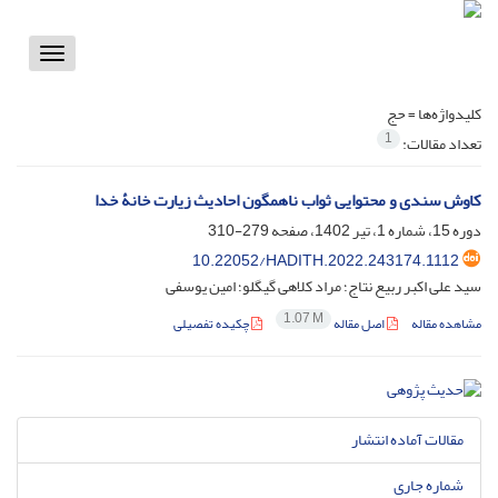
Toggle
vigation
کلیدواژه‌ها =
حج
1
تعداد مقالات:
کاوش سندی و محتوایی ثواب ناهمگون احادیث زیارت خانۀ خدا
دوره 15، شماره 1، تیر 1402، صفحه
279-310
10.22052/HADITH.2022.243174.1112
سید علی اکبر ربیع نتاج؛ مراد کلاهی گیگلو؛ امین یوسفی
1.07 M
مشاهده مقاله
اصل مقاله
چکیده تفصیلی
مقالات آماده انتشار
شماره جاری