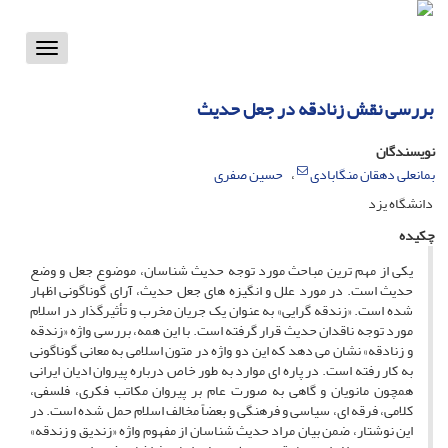
Toggle
vigation
بررسی نقش زنادقه در جعل حدیث
نویسندگان
بمانعلی دهقان منگابادی
حسین صفری
دانشگاه یزد
چکیده
یکی از مهم ترین مباحث مورد توجه حدیث شناسان، موضوع جعل و وضع
حدیث است. در مورد علل و انگیزه های جعل حدیث، آرای گوناگونی اظهار
شده است. «زندقه گرایی» به عنوان یک جریان مخرب و تأثیرگذار در اسلام
مورد توجه ناقدان حدیث قرار گرفته است. با این همه، بررسی واژه «زندقه
و زنادقه» نشان می دهد که این دو واژه در متون اسلامی به معانی گوناگونی
به کار رفته است. در پاره ای موارد به طور خاص درباره پیروان ادیان ایرانی
همچون مانویان و گاهی به صورت عام بر پیروان مکاتب فکری، فلسفی،
کلامی، فرقه ای، سیاسی و فرهنگی و بعضاً مخالف اسلام حمل شده است. در
این نوشتار، ضمن بیان مراد حدیث شناسان از مفهوم واژه «زندیق و زندقه»