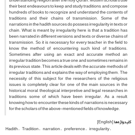
understanding religion after the holy Quran. Muslim scholars use
their best endeavours to keep and study traditions, and compose
hundreds of books to recognize and understand the contents of
traditions and their chains of transmission. Some of the
narrations in the hadith sources do possess irregularity in texts or
chain. What is meant by irregularity, here, is that a tradition has
been narrated in different versions and texts or diverse chains of
transmission. So, it is necessary for every teacher in the field to
know the method of encountering such kind of traditions.
Sometimes after using an exact and accurate method, an
irregular tradition becomes a true one, and sometimes remains in
its previous state. This article deals with the accurate methods of
irregular traditions and explains the way of employing them. The
necessity of this subject for the researchers of the religious
issues is completely clear for, one of the main sources in the
historical, moral, theological, interpretive and legal researches in
traditions, some of which have been irregular. As a result,
knowing how to encounter these kinds of narrations is necessary
for the scholars of the above-mentioned fields of knowledge.
کلیدواژه‌ها
[English]
Hadith
Tradition
narration
preference
irregularity