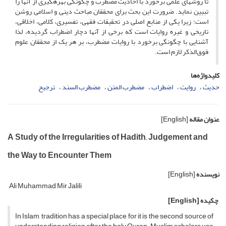
تا روشهای علمی برخورد با احادیث مضطرب و چگونگی بهرهگیری از آنها را
تبیین نماید. ضرورت این بحث برای محققان مباحث دینی و اسلامی روشن
است؛ زیرا یکی از منابع اصلی در تحقیقات فقهی، تفسیری، کلامی، اخلاقی،
تاریخی و غیره روایات است که برخی از آنها دچار اضطراب گردیده، لذا
آشنایی با چگونگی برخورد با روایات مضطرب، بر هر یک از محققان علوم
فوق‌الذکر لازم است.
کلیدواژه‌ها
حدیث
روایت
اضطراب
مضطرب المتن
مضطرب السند
ترجیح
عنوان مقاله
[English]
A Study of the Irregularities of Hadith, Judgement and
the Way to Encounter Them
نویسنده
[English]
Ali Muhammad Mir Jalili
چکیده
[English]
In Islam, tradition has a special place for it is the second source of