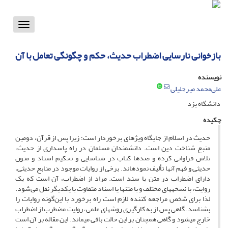
Toggle
vigation
بازخوانی نارسایی اضطراب حدیث، حکم و چگونگی تعامل با آن
نویسنده
علی‌محمد میرجلیلی
دانشگاه یزد
چکیده
حدیث در اسلام از جایگاه ویژهای برخوردار است؛ زیرا پس از قرآن، دومین
منبع شناخت دین است. دانشمندان مسلمان در راه پاسداری از حدیث،
تلاش فراوانی کرده و صدها کتاب در شناسایی و تحکیم اسناد و متون
حدیثی و فهم آنها تألیف نمودهاند. برخی از روایات موجود در منابع حدیثی،
دارای اضطراب در متن یا سند است. مراد از اضطراب، آن است که یک
روایت، با نسخههای مختلف و با متنها یا اسناد متفاوت با یکدیگر نقل می‌شود.
لذا برای شخص مراجعه کننده لازم است راه برخورد با این‌گونه روایات را
بشناسد. گاهی پس از به کارگیری روشهای علمی، روایت مضطرب از اضطراب
خارج میشود و گاهی همچنان بر این حالت باقی میماند. این مقاله بر آن است