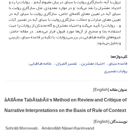
نزول با آیه، ناسازگاری روایت با سیاق در بیان مفهوم آیه و... روایات را رد و
اجتهاد مفسّران را نقد می‌کند؛ و در موارد معدودی، مثل سازگاری روایت با
سیاق آیه در تعیین معنای کلمه‌ای خاص، سازگاری روایت با سیاق آیه در
تعیین معنای عبارات و جملات، سازگاری روایت با سیاق آیه در تفسیر آیات
و... روایات را تأیید می‌کند و اجتهاد مفسّران و گاه محدثان از روایات را جهت
استفاده بجا و صحیح از آن‌ها مورد قبول قرار می‌دهد. در مقاله حاضر،
شیوه‌های علامه طباطبایی در بررسی روایات، با تکیه بر قاعده سیاق، بازبینی
و تحلیل می‌شود.
کلیدواژه‌ها
قاعده سیاق
اجتهاد مفسّرین
تفسیر المیزان
علامه طباطبایی
روایات تفسیری
عنوان مقاله
[English]
âAllÄme TabÄtabÄii's Method on Review and Critique of
Narrative Interpretations on the Basis of Rule of Context
نویسندگان
[English]
Sohrāb Morovvati
Amānollāh Nāseri Karimvand