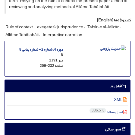
forth. Relying on the rule of context, the present paper aimed at
reviewing and analyzing methods of Allāme Tabātabāii.
کلیدواژه‌ها
[English]
Rule of context
exegetes\' jurisprudence
Tafsir-e al-Mizān
Allāme Tabātabāii
Interpretive narration
دوره 4، شماره 2 - شماره پیاپی 8
8
مهر 1391
صفحه
209-232
فایل ها
XML
386.5 K
اصل مقاله
هم رسانی