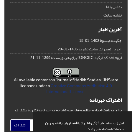
تماس با ما
نقشه سایت
آخرین اخبار
چکیده مبسوط
1402-01-15
آخرین تغییرات سایت نشریه
1405-01-20
لزوم اخذ کد ارکید (ORCID) برای هر نویسنده
1399-11-21
All available content on Journal of Hadith Studies (JHS) are
licensed under a
Creative Commons Attribution 4.0
International License
.
اشتراک خبرنامه
برای دریافت اخبار و اطلاعیه های مهم نشریه در خبرنامه نشریه مشترک
شوید.
این وب سایت از کوکی ها برای اطمینان از ارائه بهترین
اشتراک
خدمات استفاده می کند.