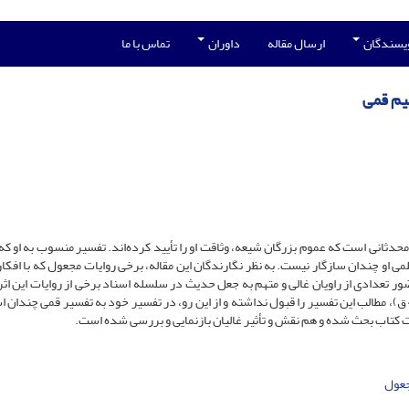
ویسندگان
ارسال مقاله
داوران
تماس با ما
هیم قمی
ی(زنده در 307 ق) از برجسته‌ترین محدثانی است که عموم بزرگان شیعه، وثاقت او را تأیید کرده‌اند. تفسیر منسوب به او 
او چندان سازگار نیست. به نظر نگارندگان این مقاله، برخی روایات مجعول که با افکار 
ضور تعدادی از راویان غالی و متهم به جعل حدیث در سلسله اسناد برخی از روایات این اث
می‌شود. به ظنّ قوی، دانشمند نامداری نظیر شیخ طوسی(م 460 ق)، مطالب این تفسیر را قبول نداشته‌ و از این رو، در تفسیر خود به تفسیر قمی چند
 کتاب بحث شده و هم نقش و تأثیر غالیان بازنمایی و بررسی شده است.
جعول