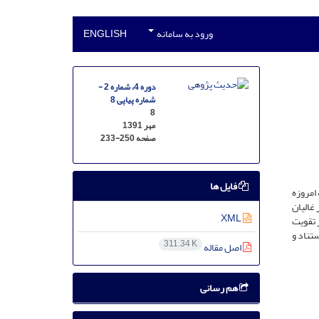
ورود به سامانه
ENGLISH
دوره 4، شماره 2 -
شماره پیاپی 8
8
مهر 1391
صفحه
233-250
فایل ها
که امروزه
غالیان
XML
ر تقویت
ان استناد و
311.34 K
اصل مقاله
هم رسانی