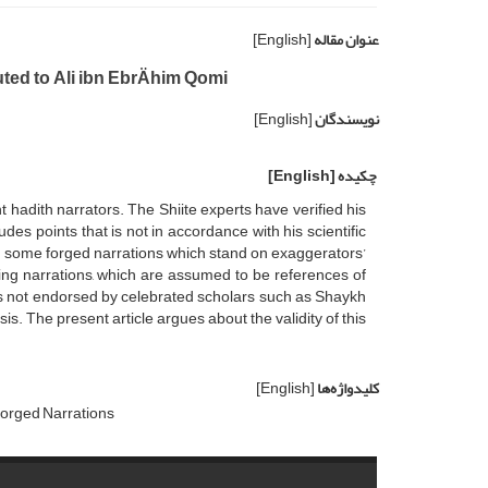
عنوان مقاله
[English]
ted to Ali ibn EbrÄhim Qomi
نویسندگان
[English]
چکیده
[English]
hadith narrators. The Shiite experts have verified his
udes points that is not in accordance with his scientific
 are some forged narrations which stand on exaggerators’
ing narrations, which are assumed to be references of
s is not endorsed by celebrated scholars such as Shaykh
is. The present article argues about the validity of this
کلیدواژه‌ها
[English]
orged Narrations