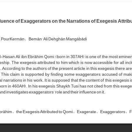
luence of Exaggerators on the Narrations of Exegesis Attribu
ā PourKermān
Bemān ‘Ali Dehghān Mangābādi
-Hasan Ali ibn Ebrāhim Qomi (born in 307AH) is one of the most eminent 
eship. The exegesis attributed to him which is now accessible for all, incl
. According to the authors of the present article, in this exegesis there
. This claim is supported by finding some exaggerators, accused of mak
l narrations in his work. It is supposed that the content of this exegesi
born in 460AH). In his exegesis, Shaykh Tusi has not cited from this exeges
nd investigates exaggerators’ role and their influence on it.
Ebrāhim
the Exegesis Attributed to Qomi
Exagerate
Exaggerators
F