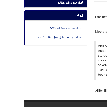
ارجاع به این مقاله
آمار
The Inf
تعداد مشاهده مقاله:
606
Mostaf
تعداد دریافت فایل اصل مقاله:
861
Abu Al
truste
status
ideas
severa
Tusi (
book a
Ali ibn 