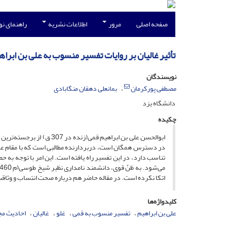
صفحه اصلی
مرور
اطلاعات نشریه
راهنمای ن
تأثیر غالیان بر روایات تفسیر منسوب به علی بن ابرا
نویسندگان
مصطفی پورکرمان
بمانعلی دهقان منگابادی
دانشگاه یزد
چکیده
ابوالحسن علی بن ابراهیم قم
در دسترس همگان است، دربردارنده مطالبی است که با مقام علمی 
تناسب دارد، در این تفسیر راه یافته است. این امر با توجه به ح
اتکا نکرده است. در مقاله حاضر هم درباره صحت انتساب و وثاقت
کلیدواژه‌ها
علی بن ابراهیم
تفسیر منسوب به قمی
غلو
غالیان
احادیث م