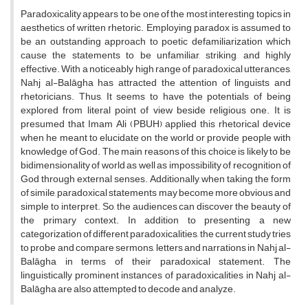
Paradoxicality appears to be one of the most interesting topics in
aesthetics of written rhetoric. Employing paradox is assumed to
be an outstanding approach to poetic defamiliarization which
cause the statements to be unfamiliar, striking, and highly
effective. With a noticeably high range of paradoxical utterances,
Nahj al-Balāgha has attracted the attention of linguists and
rhetoricians. Thus, It seems to have the potentials of being
explored from literal point of view beside religious one. It is
presumed that Imam Ali (PBUH) applied this rhetorical device
when he meant to elucidate on the world or provide people with
knowledge of God. The main reasons of this choice is likely to be
bidimensionality of world as well as impossibility of recognition of
God through external senses. Additionally, when taking the form
of simile, paradoxical statements may become more obvious and
simple to interpret. So, the audiences can discover the beauty of
the primary context. In addition to presenting a new
categorization of different paradoxicalities, the current study tries
to probe and compare sermons, letters and narrations in Nahj al-
Balāgha in terms of their paradoxical statement. The
linguistically prominent instances of paradoxicalities in Nahj al-
Balāgha are also attempted to decode and analyze.