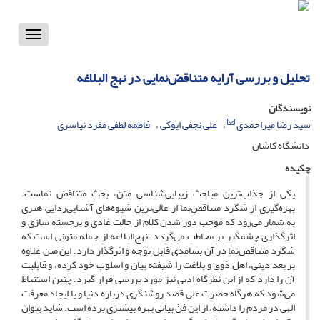
Toggle
vigation
تحلیل و بررسی آرایه متناقض‌نمایی در نهج البلاغه
نویسندگان
سید رضا میراحمدی
علی نجفی ایوکی
فاطمه لطفی مفرد نیاسری
دانشگاه کاشان
چکیده
یکی از جذاب‌ترین مباحث زیبایی‌شناسیِ متن، بحث متناقض نماست.
بهره‌گیری از شگرد متناقض‌نما از عالی‌ترین شیوه‌های آشنایی‌زدایی هنری
به ‌شمار می‌رود که موجب دور شدن کلام از حالت عادی و برجسته سازی و
اثرگذاری چشمگیر بر مخاطب می‌گردد. نهج‌البلاغه از جمله متونی است که
شگرد متناقض‌نما در آن بسامدی قابل توجه و اثرگذار دارد. این متن علاوه
بر بعد دینی، اهل ذوق و بلاغت را شیفته بیان و اسلوب خود کرده، و قابلیت
آن را دارد که از این نظرگاه ادبی نیز مورد بررسی قرار گیرد. چنین استنباط
می‌شود که هرگاه حضرت علی قصد روشنگری درباره دنیا و یا ایجاد معرفت
الهی در مردم را داشته، از این فنّ بیانی بهره بیشتری برده‌ است. شاید بتوان