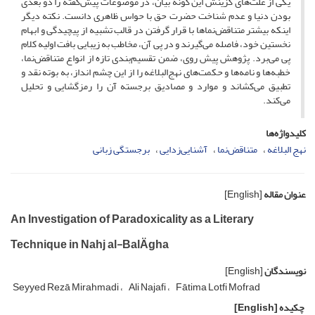
یکی از علت‌های گزینش این گونه بیان، در موضوعات پیش‌گفته را دو بعدی
بودن دنیا و عدم شناخت حضرت حق با حواس ظاهری دانست. نکته دیگر
اینکه بیشتر متناقض‌نماها با قرار گرفتن در قالب تشبیه از پیچیدگی و ابهام
نخستین خود، فاصله می‌گیرند و در پی آن، مخاطب به زیبایی بافت اولیه کلام
پی می‌برد. پژوهش پیش روی، ضمن تقسیم‌بندی تازه از انواع متناقض‌نما،
خطبه‌ها و نامه‌ها و حکمت‌های نهج‌البلاغه را از این چشم انداز، به بوته نقد و
تطبیق می‌کشاند و موارد و مصادیق برجسته آن را رمزگشایی و تحلیل
می‌کند.
کلیدواژه‌ها
نهج البلاغه
متناقض‌نما
آشنایی‌زدایی
برجستگی زبانی
عنوان مقاله
[English]
An Investigation of Paradoxicality as a Literary
Technique in Nahj al-BalÄgha
نویسندگان
[English]
Seyyed Rezā Mirahmadi
Ali Najafi
Fātima Lotfi Mofrad
چکیده
[English]