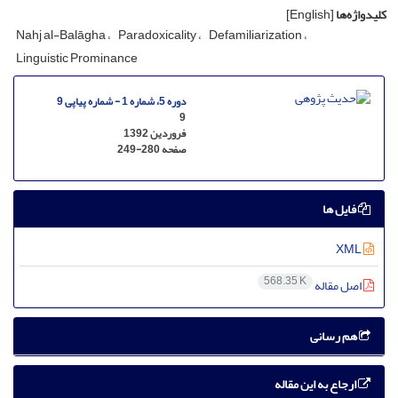
کلیدواژه‌ها
[English]
Nahj al-Balāgha
Paradoxicality
Defamiliarization
Linguistic Prominance
دوره 5، شماره 1 - شماره پیاپی 9
9
فروردین 1392
صفحه
249-280
فایل ها
XML
568.35 K
اصل مقاله
هم رسانی
ارجاع به این مقاله